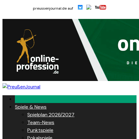
Skip
preussenjournal.de auf
to
content
Spiele & News
Spielplan 2026/2027
Team-News
Punktspiele
Pokalspiele