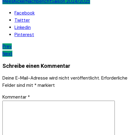
Mees
Kicker
Nachbericht
Saison 2024/2025
Facebook
Twitter
Linkedin
Pinterest
Beitrags-
Prev
Next
Navigation
Schreibe einen Kommentar
Deine E-Mail-Adresse wird nicht veröffentlicht.
Erforderliche
Felder sind mit
*
markiert
Kommentar
*