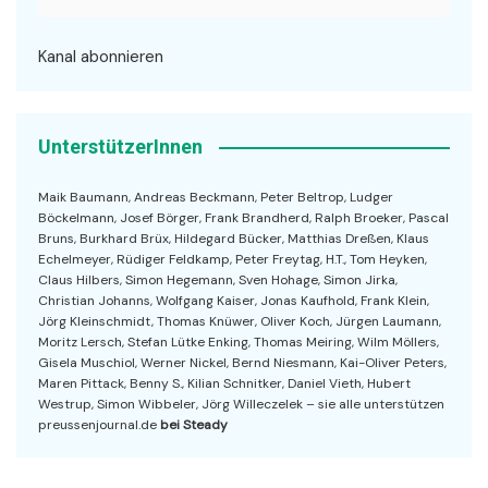
Kanal abonnieren
UnterstützerInnen
Maik Baumann, Andreas Beckmann, Peter Beltrop, Ludger
Böckelmann, Josef Börger, Frank Brandherd, Ralph Broeker, Pascal
Bruns, Burkhard Brüx, Hildegard Bücker, Matthias Dreßen, Klaus
Echelmeyer, Rüdiger Feldkamp, Peter Freytag, H.T., Tom Heyken,
Claus Hilbers, Simon Hegemann, Sven Hohage, Simon Jirka,
Christian Johanns, Wolfgang Kaiser, Jonas Kaufhold, Frank Klein,
Jörg Kleinschmidt, Thomas Knüwer, Oliver Koch, Jürgen Laumann,
Moritz Lersch, Stefan Lütke Enking, Thomas Meiring, Wilm Möllers,
Gisela Muschiol, Werner Nickel, Bernd Niesmann, Kai-Oliver Peters,
Maren Pittack, Benny S., Kilian Schnitker, Daniel Vieth, Hubert
Westrup, Simon Wibbeler, Jörg Willeczelek – sie alle unterstützen
preussenjournal.de
bei Steady