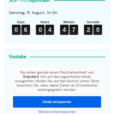
SCP - FC Ingolstadt
Samstag, 15. August, 14 Uhr
Days
Hours
Minutes
Seconds
0
0
0
6
6
6
0
0
0
4
4
4
4
4
4
7
7
7
1
2
9
0
0
6
0
4
4
7
2
0
1
9
Youtube
Sie sehen gerade einen Platzhalterinhalt von
Standard
. Um auf den eigentlichen Inhalt
zuzugreifen, klicken Sie auf den Button unten. Bitte
beachten Sie, dass dabei Daten an Drittanbieter
weitergegeben werden.
Inhalt entsperren
Weitere Informationen