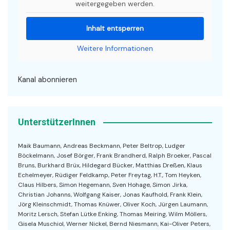
weitergegeben werden.
Inhalt entsperren
Weitere Informationen
Kanal abonnieren
UnterstützerInnen
Maik Baumann, Andreas Beckmann, Peter Beltrop, Ludger
Böckelmann, Josef Börger, Frank Brandherd, Ralph Broeker, Pascal
Bruns, Burkhard Brüx, Hildegard Bücker, Matthias Dreßen, Klaus
Echelmeyer, Rüdiger Feldkamp, Peter Freytag, H.T., Tom Heyken,
Claus Hilbers, Simon Hegemann, Sven Hohage, Simon Jirka,
Christian Johanns, Wolfgang Kaiser, Jonas Kaufhold, Frank Klein,
Jörg Kleinschmidt, Thomas Knüwer, Oliver Koch, Jürgen Laumann,
Moritz Lersch, Stefan Lütke Enking, Thomas Meiring, Wilm Möllers,
Gisela Muschiol, Werner Nickel, Bernd Niesmann, Kai-Oliver Peters,