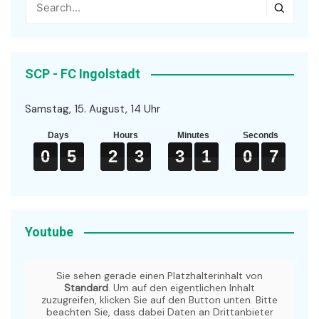
SCP - FC Ingolstadt
Samstag, 15. August, 14 Uhr
Days
Hours
Minutes
Seconds
0
0
0
5
5
5
2
2
2
3
3
3
3
3
3
1
1
1
0
0
0
6
7
0
5
2
3
3
1
0
6
7
Youtube
Sie sehen gerade einen Platzhalterinhalt von
Standard
. Um auf den eigentlichen Inhalt
zuzugreifen, klicken Sie auf den Button unten. Bitte
beachten Sie, dass dabei Daten an Drittanbieter