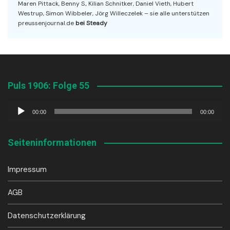
Maren Pittack, Benny S., Kilian Schnitker, Daniel Vieth, Hubert
Westrup, Simon Wibbeler, Jörg Willeczelek – sie alle unterstützen
preussenjournal.de
bei Steady
Puls 1906: Folge 55
Audio-
00:00
00:00
Player
Seiteninformationen
Impressum
AGB
Datenschutzerklärung