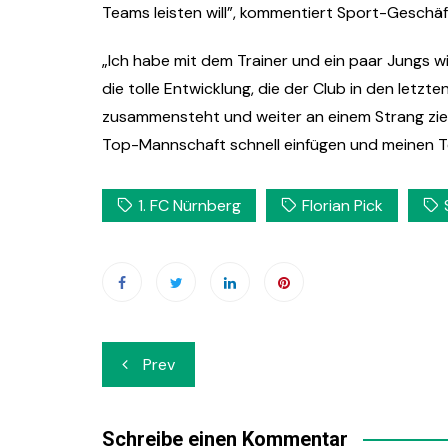
Teams leisten will”, kommentiert Sport-Geschäft
„Ich habe mit dem Trainer und ein paar Jungs w
die tolle Entwicklung, die der Club in den let
zusammensteht und weiter an einem Strang zieh
Top-Mannschaft schnell einfügen und meinen Teil
1. FC Nürnberg
Florian Pick
Beitrags-
Prev
Navigation
Schreibe einen Kommentar