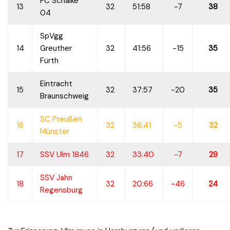
FC Schalke
13
32
51:58
-7
38
04
SpVgg
14
Greuther
32
41:56
-15
35
Fürth
Eintracht
15
32
37:57
-20
35
Braunschweig
SC Preußen
16
32
36:41
-5
32
Münster
17
SSV Ulm 1846
32
33:40
-7
29
SSV Jahn
18
32
20:66
-46
24
Regensburg