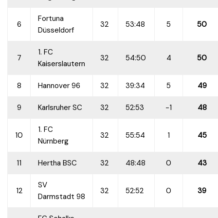
Fortuna
6
32
53:48
5
50
Düsseldorf
1. FC
7
32
54:50
4
50
Kaiserslautern
8
Hannover 96
32
39:34
5
49
9
Karlsruher SC
32
52:53
-1
48
1. FC
10
32
55:54
1
45
Nürnberg
11
Hertha BSC
32
48:48
0
43
SV
12
32
52:52
0
39
Darmstadt 98