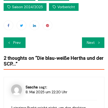
Saison 2024/2025
Vorbericht
Beitrags-
Prev
Next
Navigation
2 thoughts on “
Die blau-weiße Hertha und der
SCP…
”
Sascha
sagt:
8. Mai 2025 um 22:20 Uhr
1 einziger Punkt reicht nicht, um den direkten