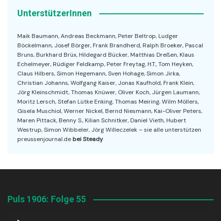
UnterstützerInnen
Maik Baumann, Andreas Beckmann, Peter Beltrop, Ludger
Böckelmann, Josef Börger, Frank Brandherd, Ralph Broeker, Pascal
Bruns, Burkhard Brüx, Hildegard Bücker, Matthias Dreßen, Klaus
Echelmeyer, Rüdiger Feldkamp, Peter Freytag, H.T., Tom Heyken,
Claus Hilbers, Simon Hegemann, Sven Hohage, Simon Jirka,
Christian Johanns, Wolfgang Kaiser, Jonas Kaufhold, Frank Klein,
Jörg Kleinschmidt, Thomas Knüwer, Oliver Koch, Jürgen Laumann,
Moritz Lersch, Stefan Lütke Enking, Thomas Meiring, Wilm Möllers,
Gisela Muschiol, Werner Nickel, Bernd Niesmann, Kai-Oliver Peters,
Maren Pittack, Benny S., Kilian Schnitker, Daniel Vieth, Hubert
Westrup, Simon Wibbeler, Jörg Willeczelek – sie alle unterstützen
preussenjournal.de
bei Steady
Puls 1906: Folge 55
Audio-