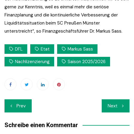
gerne zur Kenntnis, weil es einmal mehr die seriöse
Finanzplanung und die kontinuierliche Verbesserung der
Liquiditätssituation beim SC Preußen Münster
unterstreicht“, so Finanzgeschäftsführer Dr. Markus Sass.
DFL
Etat
Markus Sass
Nachlizenzierung
Saison 2025/2026
Beitrags-
Prev
Next
Navigation
Schreibe einen Kommentar