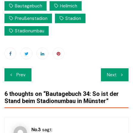
Bautagebuch
Hellmich
Preußenstadion
Stadion
Stadionumbau
Beitrags-
Prev
Next
Navigation
6 thoughts on “
Bautagebuch 34: So ist der
Stand beim Stadionumbau in Münster
”
No.3
sagt: