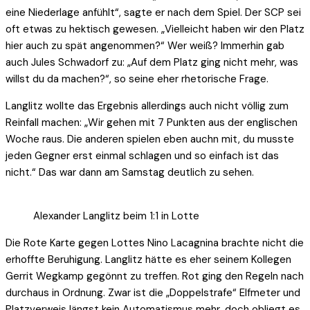
eine Niederlage anfühlt“, sagte er nach dem Spiel. Der SCP sei
oft etwas zu hektisch gewesen. „Vielleicht haben wir den Platz
hier auch zu spät angenommen?“ Wer weiß? Immerhin gab
auch Jules Schwadorf zu: „Auf dem Platz ging nicht mehr, was
willst du da machen?“, so seine eher rhetorische Frage.
Langlitz wollte das Ergebnis allerdings auch nicht völlig zum
Reinfall machen: „Wir gehen mit 7 Punkten aus der englischen
Woche raus. Die anderen spielen eben auchn mit, du musste
jeden Gegner erst einmal schlagen und so einfach ist das
nicht.“ Das war dann am Samstag deutlich zu sehen.
Alexander Langlitz beim 1:1 in Lotte
Die Rote Karte gegen Lottes Nino Lacagnina brachte nicht die
erhoffte Beruhigung. Langlitz hätte es eher seinem Kollegen
Gerrit Wegkamp gegönnt zu treffen. Rot ging den Regeln nach
durchaus in Ordnung. Zwar ist die „Doppelstrafe“ Elfmeter und
Platzverweis längst kein Automatismus mehr, doch obliegt es