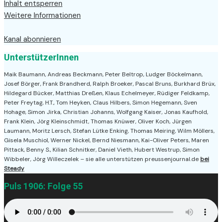
Inhalt entsperren
Weitere Informationen
Kanal abonnieren
UnterstützerInnen
Maik Baumann, Andreas Beckmann, Peter Beltrop, Ludger Böckelmann,
Josef Börger, Frank Brandherd, Ralph Broeker, Pascal Bruns, Burkhard Brüx,
Hildegard Bücker, Matthias Dreßen, Klaus Echelmeyer, Rüdiger Feldkamp,
Peter Freytag, H.T., Tom Heyken, Claus Hilbers, Simon Hegemann, Sven
Hohage, Simon Jirka, Christian Johanns, Wolfgang Kaiser, Jonas Kaufhold,
Frank Klein, Jörg Kleinschmidt, Thomas Knüwer, Oliver Koch, Jürgen
Laumann, Moritz Lersch, Stefan Lütke Enking, Thomas Meiring, Wilm Möllers,
Gisela Muschiol, Werner Nickel, Bernd Niesmann, Kai-Oliver Peters, Maren
Pittack, Benny S., Kilian Schnitker, Daniel Vieth, Hubert Westrup, Simon
Wibbeler, Jörg Willeczelek – sie alle unterstützen preussenjournal.de
bei
Steady
Puls 1906: Folge 55