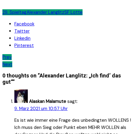
29. Spieltag
Alexander Langlitz
SF Lotte
Facebook
Twitter
Linkedin
Pinterest
Beitrags-
Prev
Next
Navigation
0 thoughts on “
Alexander Langlitz: „Ich find‘ das
gut“
”
Alaskan Malamute
sagt:
9. März 2021 um 10:57 Uhr
Es ist wie immer eine Frage des unbedingten WOLLENS !
Ich muss den Sieg oder Punkt eben MEHR WOLLEN als