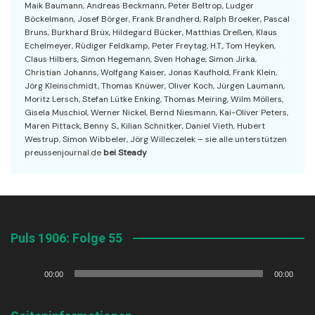
Maik Baumann, Andreas Beckmann, Peter Beltrop, Ludger
Böckelmann, Josef Börger, Frank Brandherd, Ralph Broeker, Pascal
Bruns, Burkhard Brüx, Hildegard Bücker, Matthias Dreßen, Klaus
Echelmeyer, Rüdiger Feldkamp, Peter Freytag, H.T., Tom Heyken,
Claus Hilbers, Simon Hegemann, Sven Hohage, Simon Jirka,
Christian Johanns, Wolfgang Kaiser, Jonas Kaufhold, Frank Klein,
Jörg Kleinschmidt, Thomas Knüwer, Oliver Koch, Jürgen Laumann,
Moritz Lersch, Stefan Lütke Enking, Thomas Meiring, Wilm Möllers,
Gisela Muschiol, Werner Nickel, Bernd Niesmann, Kai-Oliver Peters,
Maren Pittack, Benny S., Kilian Schnitker, Daniel Vieth, Hubert
Westrup, Simon Wibbeler, Jörg Willeczelek – sie alle unterstützen
preussenjournal.de
bei Steady
Puls 1906: Folge 55
Audio-
00:00
00:00
Player