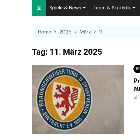
Spiele & News
Team & Statistik
Spielplan 2026/2027
Kader 2026/2027
Home
2025
März
11
Team-News
Sperren und Ausfäll
Punktspiele
Zuschauer-Statisti
Tag:
11. März 2025
Pokalspiele
Preußen-Bilanz
Testspiele
„Kicker“ Elf des Tag
Pr
Archiv
Ewige Tabellen
Spielpla
au
DFB-Strafen