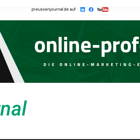
preussenjournal.de auf