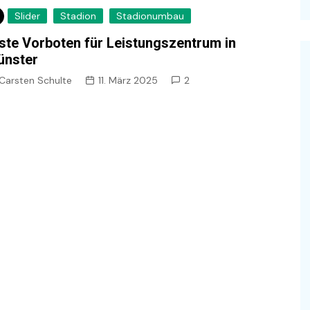
Slider
Stadion
Stadionumbau
ste Vorboten für Leistungszentrum in
ünster
Carsten Schulte
11. März 2025
2