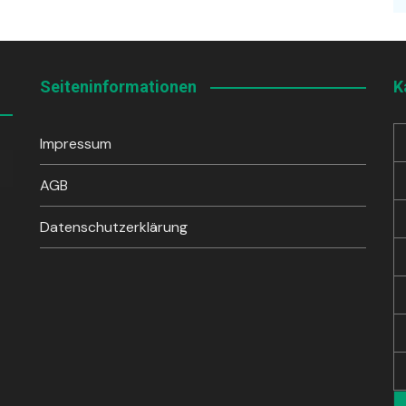
Seiteninformationen
K
Impressum
sten
unter
AGB
en,
Datenschutzerklärung
rke