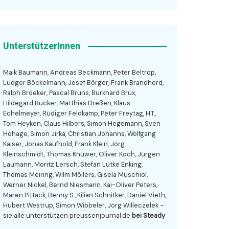
UnterstützerInnen
Maik Baumann, Andreas Beckmann, Peter Beltrop,
Ludger Böckelmann, Josef Börger, Frank Brandherd,
Ralph Broeker, Pascal Bruns, Burkhard Brüx,
Hildegard Bücker, Matthias Dreßen, Klaus
Echelmeyer, Rüdiger Feldkamp, Peter Freytag, H.T.,
Tom Heyken, Claus Hilbers, Simon Hegemann, Sven
Hohage, Simon Jirka, Christian Johanns, Wolfgang
Kaiser, Jonas Kaufhold, Frank Klein, Jörg
Kleinschmidt, Thomas Knüwer, Oliver Koch, Jürgen
Laumann, Moritz Lersch, Stefan Lütke Enking,
Thomas Meiring, Wilm Möllers, Gisela Muschiol,
Werner Nickel, Bernd Niesmann, Kai-Oliver Peters,
Maren Pittack, Benny S., Kilian Schnitker, Daniel Vieth,
Hubert Westrup, Simon Wibbeler, Jörg Willeczelek –
sie alle unterstützen preussenjournal.de
bei Steady