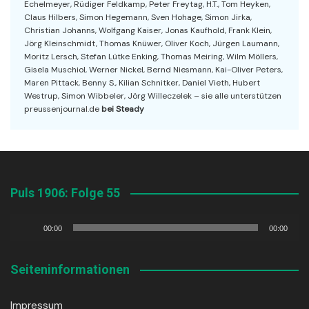
Echelmeyer, Rüdiger Feldkamp, Peter Freytag, H.T., Tom Heyken,
Claus Hilbers, Simon Hegemann, Sven Hohage, Simon Jirka,
Christian Johanns, Wolfgang Kaiser, Jonas Kaufhold, Frank Klein,
Jörg Kleinschmidt, Thomas Knüwer, Oliver Koch, Jürgen Laumann,
Moritz Lersch, Stefan Lütke Enking, Thomas Meiring, Wilm Möllers,
Gisela Muschiol, Werner Nickel, Bernd Niesmann, Kai-Oliver Peters,
Maren Pittack, Benny S., Kilian Schnitker, Daniel Vieth, Hubert
Westrup, Simon Wibbeler, Jörg Willeczelek – sie alle unterstützen
preussenjournal.de
bei Steady
Puls 1906: Folge 55
Audio-
00:00
00:00
Player
Seiteninformationen
Impressum