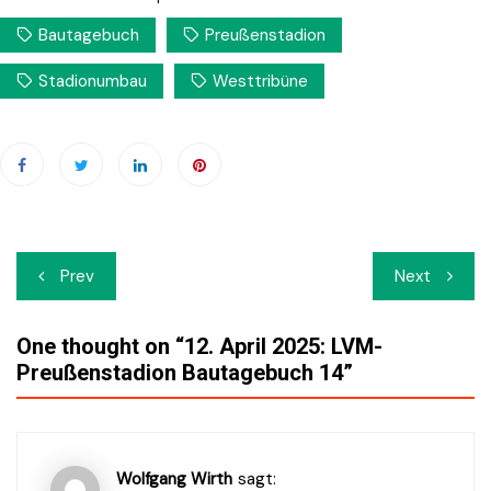
Bautagebuch
Preußenstadion
Stadionumbau
Westtribüne
Beitrags-
Prev
Next
Navigation
One thought on “
12. April 2025: LVM-
Preußenstadion Bautagebuch 14
”
Wolfgang Wirth
sagt: