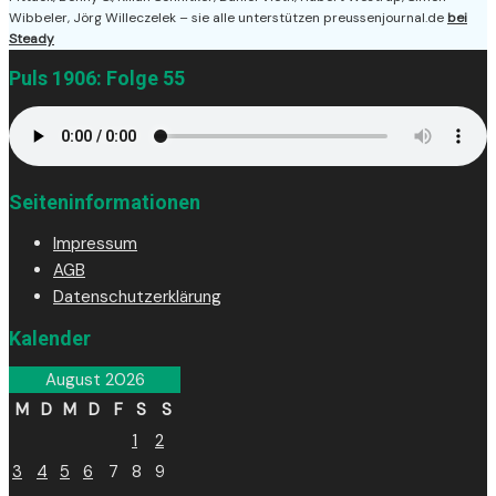
Wibbeler, Jörg Willeczelek – sie alle unterstützen preussenjournal.de
bei
Steady
Puls 1906: Folge 55
Seiteninformationen
Impressum
AGB
Datenschutzerklärung
Kalender
August 2026
M
D
M
D
F
S
S
1
2
3
4
5
6
7
8
9