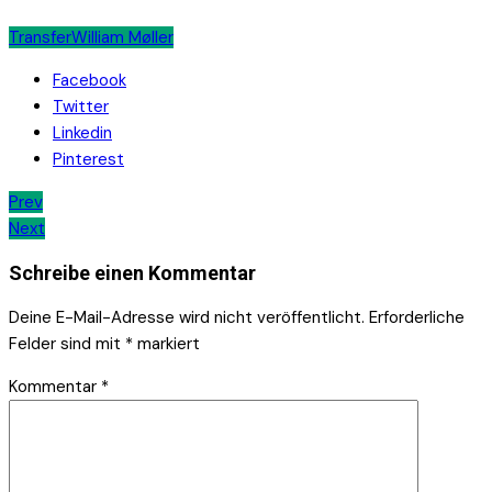
Transfer
William Møller
Facebook
Twitter
Linkedin
Pinterest
Beitrags-
Prev
Next
Navigation
Schreibe einen Kommentar
Deine E-Mail-Adresse wird nicht veröffentlicht.
Erforderliche
Felder sind mit
*
markiert
Kommentar
*