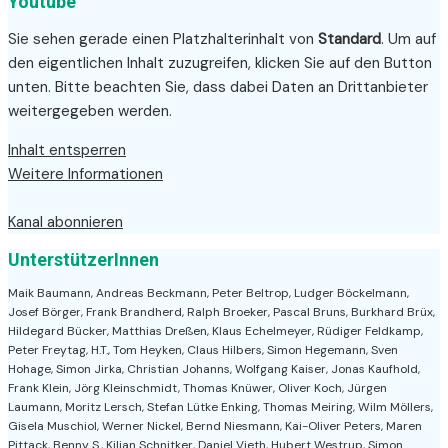
Youtube
Sie sehen gerade einen Platzhalterinhalt von
Standard
. Um auf
den eigentlichen Inhalt zuzugreifen, klicken Sie auf den Button
unten. Bitte beachten Sie, dass dabei Daten an Drittanbieter
weitergegeben werden.
Inhalt entsperren
Weitere Informationen
Kanal abonnieren
UnterstützerInnen
Maik Baumann, Andreas Beckmann, Peter Beltrop, Ludger Böckelmann,
Josef Börger, Frank Brandherd, Ralph Broeker, Pascal Bruns, Burkhard Brüx,
Hildegard Bücker, Matthias Dreßen, Klaus Echelmeyer, Rüdiger Feldkamp,
Peter Freytag, H.T., Tom Heyken, Claus Hilbers, Simon Hegemann, Sven
Hohage, Simon Jirka, Christian Johanns, Wolfgang Kaiser, Jonas Kaufhold,
Frank Klein, Jörg Kleinschmidt, Thomas Knüwer, Oliver Koch, Jürgen
Laumann, Moritz Lersch, Stefan Lütke Enking, Thomas Meiring, Wilm Möllers,
Gisela Muschiol, Werner Nickel, Bernd Niesmann, Kai-Oliver Peters, Maren
Pittack, Benny S., Kilian Schnitker, Daniel Vieth, Hubert Westrup, Simon