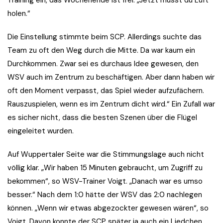
Training ein, das Wochenende ist frei. „Jetzt musst du Luft
holen.“
Die Einstellung stimmte beim SCP. Allerdings suchte das
Team zu oft den Weg durch die Mitte. Da war kaum ein
Durchkommen. Zwar sei es durchaus Idee gewesen, den
WSV auch im Zentrum zu beschäftigen. Aber dann haben wir
oft den Moment verpasst, das Spiel wieder aufzufächern.
Rauszuspielen, wenn es im Zentrum dicht wird.“ Ein Zufall war
es sicher nicht, dass die besten Szenen über die Flügel
eingeleitet wurden.
Auf Wuppertaler Seite war die Stimmungslage auch nicht
völlig klar. „Wir haben 15 Minuten gebraucht, um Zugriff zu
bekommen“, so WSV-Trainer Voigt. „Danach war es umso
besser.“ Nach dem 1:0 hätte der WSV das 2:0 nachlegen
können. „Wenn wir etwas abgezockter gewesen wären“, so
Voigt. Davon konnte der SCP später ja auch ein Liedchen