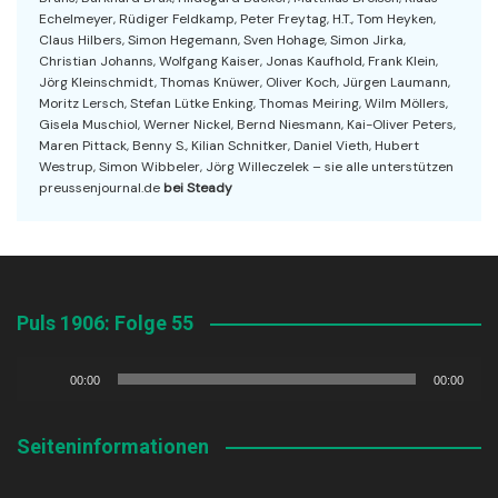
Echelmeyer, Rüdiger Feldkamp, Peter Freytag, H.T., Tom Heyken,
Claus Hilbers, Simon Hegemann, Sven Hohage, Simon Jirka,
Christian Johanns, Wolfgang Kaiser, Jonas Kaufhold, Frank Klein,
Jörg Kleinschmidt, Thomas Knüwer, Oliver Koch, Jürgen Laumann,
Moritz Lersch, Stefan Lütke Enking, Thomas Meiring, Wilm Möllers,
Gisela Muschiol, Werner Nickel, Bernd Niesmann, Kai-Oliver Peters,
Maren Pittack, Benny S., Kilian Schnitker, Daniel Vieth, Hubert
Westrup, Simon Wibbeler, Jörg Willeczelek – sie alle unterstützen
preussenjournal.de
bei Steady
Puls 1906: Folge 55
Audio-
00:00
00:00
Player
Seiteninformationen