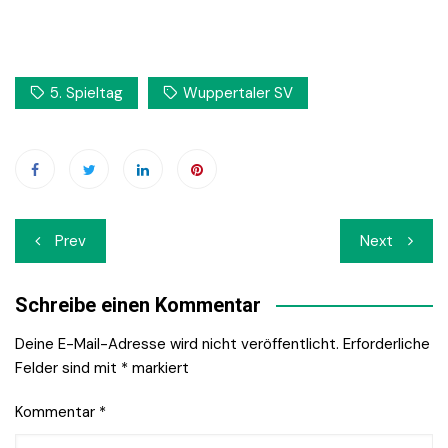
5. Spieltag
Wuppertaler SV
Beitrags-
Prev
Next
Navigation
Schreibe einen Kommentar
Deine E-Mail-Adresse wird nicht veröffentlicht.
Erforderliche
Felder sind mit
*
markiert
Kommentar
*