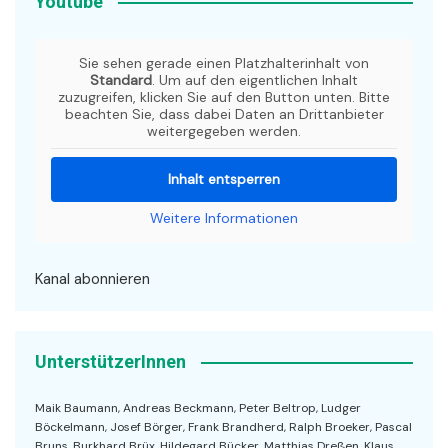
Youtube
Sie sehen gerade einen Platzhalterinhalt von
Standard
. Um auf den eigentlichen Inhalt
zuzugreifen, klicken Sie auf den Button unten. Bitte
beachten Sie, dass dabei Daten an Drittanbieter
weitergegeben werden.
Inhalt entsperren
Weitere Informationen
Kanal abonnieren
UnterstützerInnen
Maik Baumann, Andreas Beckmann, Peter Beltrop, Ludger
Böckelmann, Josef Börger, Frank Brandherd, Ralph Broeker, Pascal
Bruns, Burkhard Brüx, Hildegard Bücker, Matthias Dreßen, Klaus