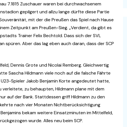
. Genau 7.1815 Zuschauer waren bei durchwachsenem
tadion gepilgert und allzu lange dürfte diese Partie
 Souveränität, mit der die Preußen das Spiel nach Hause
einem Zeitpunkt am Preußen-Sieg. „Verdient, da gibt es
pstadts Trainer Felix Bechtold. Dass sich der SVL
n spüren. Aber das lag eben auch daran, dass der SCP
feld, Dennis Grote und Nicolai Remberg. Gleichwertig
atte Sascha Hildmann viele noch auf die falsche Fährte
r U23-Spieler Jakob Benjamin Korte angedeutet hatte,
 verleitete, zu behaupten, Hildmann plane mit dem
 nur auf der Bank. Stattdessen griff Hildmann zu den
 kehrte nach vier Monaten Nichtberücksichtigung
n Benjamins bekam weitere Einsatzminuten im Mittelfeld,
rückgezogen wurde. Alles neu beim SCP.