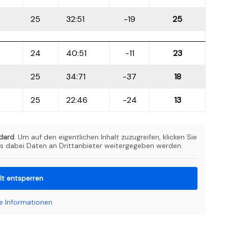
25
32:51
-19
25
24
40:51
-11
23
25
34:71
-37
18
25
22:46
-24
13
dard
. Um auf den eigentlichen Inhalt zuzugreifen, klicken Sie
ss dabei Daten an Drittanbieter weitergegeben werden.
lt entsperren
e Informationen