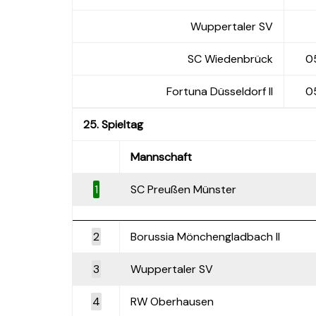
Wuppertaler SV
SC Wiedenbrück
05
Fortuna Düsseldorf II
05
25. Spieltag
Mannschaft
1
SC Preußen Münster
2
Borussia Mönchengladbach II
3
Wuppertaler SV
4
RW Oberhausen