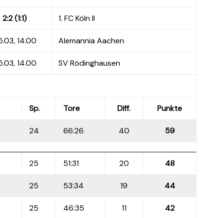
2:2 (1:1)
1. FC Köln II
.03, 14.00
Alemannia Aachen
.03, 14.00
SV Rödinghausen
Sp.
Tore
Diff.
Punkte
24
66:26
40
59
25
51:31
20
48
25
53:34
19
44
25
46:35
11
42