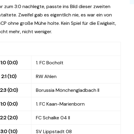
um 3:0 nachlegte, passte ins Bild dieser zweiten
altete. Zweifel gab es eigentlich nie, es war ein von
CP ohne große Mühe holte. Kein Spiel für die Ewigkeit,
icht mehr, nicht weniger.
1:0 (0:0)
1. FC Bocholt
2:1 (1:0)
RW Ahlen
2:3 (0:0)
Borussia Mönchengladbach II
1:0 (0:0)
1. FC Kaan-Marienborn
2:2 (2:0)
FC Schalke 04 II
3:0 (1:0)
SV Lippstadt 08