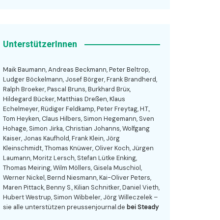
UnterstützerInnen
Maik Baumann, Andreas Beckmann, Peter Beltrop,
Ludger Böckelmann, Josef Börger, Frank Brandherd,
Ralph Broeker, Pascal Bruns, Burkhard Brüx,
Hildegard Bücker, Matthias Dreßen, Klaus
Echelmeyer, Rüdiger Feldkamp, Peter Freytag, H.T.,
Tom Heyken, Claus Hilbers, Simon Hegemann, Sven
Hohage, Simon Jirka, Christian Johanns, Wolfgang
Kaiser, Jonas Kaufhold, Frank Klein, Jörg
Kleinschmidt, Thomas Knüwer, Oliver Koch, Jürgen
Laumann, Moritz Lersch, Stefan Lütke Enking,
Thomas Meiring, Wilm Möllers, Gisela Muschiol,
Werner Nickel, Bernd Niesmann, Kai-Oliver Peters,
Maren Pittack, Benny S., Kilian Schnitker, Daniel Vieth,
Hubert Westrup, Simon Wibbeler, Jörg Willeczelek –
sie alle unterstützen preussenjournal.de
bei Steady