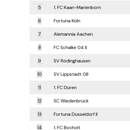
5
1. FC Kaan-Marienborn
6
Fortuna Köln
7
Alemannia Aachen
8
FC Schalke 04 II
9
SV Rödinghausen
10
SV Lippstadt 08
11
1. FC Düren
12
SC Wiedenbrück
13
Fortuna Düsseldorf II
14
1. FC Bocholt