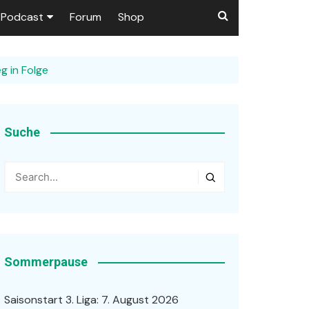
Podcast
Forum
Shop
Puls 1906
g in Folge
tzer dieser Seite
en
Suche
ßen
r …
Sommerpause
Saisonstart 3. Liga: 7. August 2026