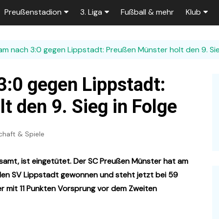
Preußenstadion
3. Liga
Fußball & mehr
Klub
Bautagebuch
Tabelle der 3. Liga
Fans
am nach 3:0 gegen Lippstadt: Preußen Münster holt den 9. Sie
e
Fragen und Antworten
Spielplan
Unterstü
k
Stadionumbau ab 2025
Aktuelle Serien
Sponsor
:0 gegen Lippstadt:
Stadion-News
Zuschauer-Statistik
Ex-Preu
 den 9. Sieg in Folge
es
Stadion-Meilensteine
Rahmentermine
Heute vo
2026/2027
haft & Spiele
n 2025/2026
Das aktuelle
Preußenstadion
Stadien und Klubs
gesamt, ist eingetütet. Der SC Preußen Münster hat am
Zuschauerkapazität
en SV Lippstadt gewonnen und steht jetzt bei 59
Bau der Trainingsplätze
er mit 11 Punkten Vorsprung vor dem Zweiten