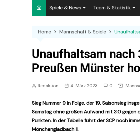
Spiele & News
Team & Statistik
Spielplan 2026/2027
Kader 2026/2027
Home
Mannschaft & Spiele
Unaufhalts
Team-News
Sperren und Ausfäll
Punktspiele
Zuschauer-Statisti
Unaufhaltsam nach 3
Pokalspiele
Preußen-Bilanz
Preußen Münster holt
Testspiele
„Kicker“ Elf des Tag
Redaktion
4. März 2023
0
Mannsc
Archiv
Ewige Tabellen
Spielpla
DFB-Strafen
Sieg Nummer 9 in Folge, der 19. Saisonsieg ins
Samstag ohne großen Aufwand mit 3:0 gegen d
Punkten. In der Tabelle führt der SCP noch imm
Mönchengladbach II.