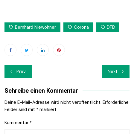
Bernhard Niewöhner
Corona
DFB
Beitrags-
Prev
Next
Navigation
Schreibe einen Kommentar
Deine E-Mail-Adresse wird nicht veröffentlicht.
Erforderliche
Felder sind mit
*
markiert
Kommentar
*