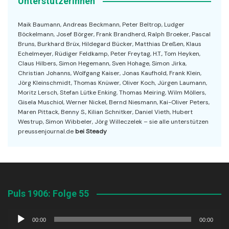
UnterstützerInnen
Maik Baumann, Andreas Beckmann, Peter Beltrop, Ludger
Böckelmann, Josef Börger, Frank Brandherd, Ralph Broeker, Pascal
Bruns, Burkhard Brüx, Hildegard Bücker, Matthias Dreßen, Klaus
Echelmeyer, Rüdiger Feldkamp, Peter Freytag, H.T., Tom Heyken,
Claus Hilbers, Simon Hegemann, Sven Hohage, Simon Jirka,
Christian Johanns, Wolfgang Kaiser, Jonas Kaufhold, Frank Klein,
Jörg Kleinschmidt, Thomas Knüwer, Oliver Koch, Jürgen Laumann,
Moritz Lersch, Stefan Lütke Enking, Thomas Meiring, Wilm Möllers,
Gisela Muschiol, Werner Nickel, Bernd Niesmann, Kai-Oliver Peters,
Maren Pittack, Benny S., Kilian Schnitker, Daniel Vieth, Hubert
Westrup, Simon Wibbeler, Jörg Willeczelek – sie alle unterstützen
preussenjournal.de
bei Steady
Puls 1906: Folge 55
Audio-
00:00
00:00
Player