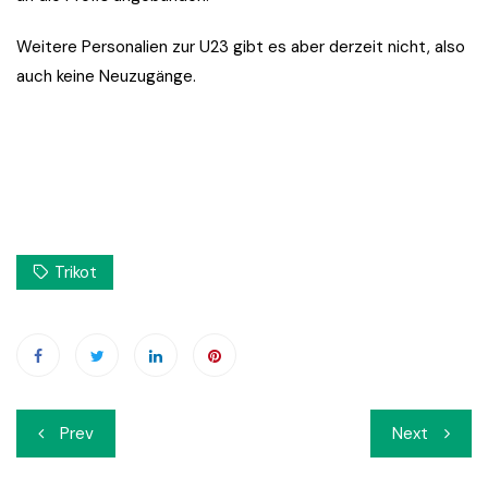
Weitere Personalien zur U23 gibt es aber derzeit nicht, also
auch keine Neuzugänge.
Trikot
Beitrags-
Prev
Next
Navigation