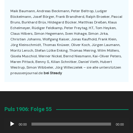
Maik Baumann, Andreas Beckmann, Peter Beltrop, Ludger
Böckelmann, Josef Börger, Frank Brandherd, Ralph Broeker, Pascal
Bruns, Burkhard Brüx, Hildegard Bücker, Matthias Dreßen, Klaus
Echelmeyer, Rüdiger Feldkamp, Peter Freytag, H.T., Tom Heyken,
Claus Hilbers, Simon Hegemann, Sven Hohage, Simon Jirka,
Christian Johanns, Wolfgang Kaiser, Jonas Kaufhold, Frank Klein,
Jörg Kleinschmidt, Thomas Knüwer, Oliver Koch, Jürgen Laumann,
Moritz Lersch, Stefan Lütke Enking, Thomas Meiring, Wilm Möllers,
Gisela Muschiol, Werner Nickel, Bernd Niesmann, Kai-Oliver Peters,
Maren Pittack, Benny S., Kilian Schnitker, Daniel Vieth, Hubert
Westrup, Simon Wibbeler, Jörg Willeczelek – sie alle unterstützen
preussenjournal.de
bei Steady
Puls 1906: Folge 55
Audio-
00:00
00:00
Player