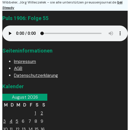
Wibbeler, Jörg Willeczelek – sie alle unterstützen preussenjournal.de
bei
Steady
Puls 1906: Folge 55
Seiteninformationen
Impressum
AGB
Datenschutzerklärung
Kalender
August 2026
M
D
M
D
F
S
S
1
2
3
4
5
6
7
8
9
10
11
12
13
14
15
16