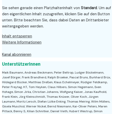
Sie sehen gerade einen Platzhalterinhalt von
Standard
. Um auf
den eigentlichen Inhalt zuzugreifen, klicken Sie auf den Button
unten. Bitte beachten Sie, dass dabei Daten an Drittanbieter
weitergegeben werden.
Inhalt entsperren
Weitere Informationen
Kanal abonnieren
UnterstützerInnen
Maik Baumann, Andreas Beckmann, Peter Beltrop, Ludger Böckelmann,
Josef Börger, Frank Brandherd, Ralph Broeker, Pascal Bruns, Burkhard Brüx,
Hildegard Bücker, Matthias Dreßen, Klaus Echelmeyer, Rüdiger Feldkamp,
Peter Freytag, H.T., Tom Heyken, Claus Hilbers, Simon Hegemann, Sven
Hohage, Simon Jirka, Christian Johanns, Wolfgang Kaiser, Jonas Kaufhold,
Frank Klein, Jörg Kleinschmidt, Thomas Knüwer, Oliver Koch, Jürgen
Laumann, Moritz Lersch, Stefan Lütke Enking, Thomas Meiring, Wilm Möllers,
Gisela Muschiol, Werner Nickel, Bernd Niesmann, Kai-Oliver Peters, Maren
Pittack, Benny S., Kilian Schnitker, Daniel Vieth, Hubert Westrup, Simon