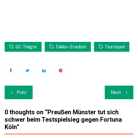
SC Telgte
Takko-Stadion
Testspiel
Beitrags-
Prev
Next
Navigation
0 thoughts on “
Preußen Münster tut sich
schwer beim Testspielsieg gegen Fortuna
Köln
”