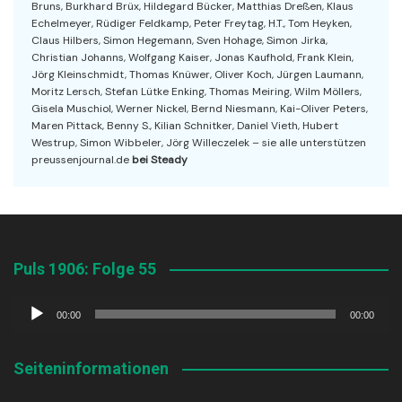
Bruns, Burkhard Brüx, Hildegard Bücker, Matthias Dreßen, Klaus
Echelmeyer, Rüdiger Feldkamp, Peter Freytag, H.T., Tom Heyken,
Claus Hilbers, Simon Hegemann, Sven Hohage, Simon Jirka,
Christian Johanns, Wolfgang Kaiser, Jonas Kaufhold, Frank Klein,
Jörg Kleinschmidt, Thomas Knüwer, Oliver Koch, Jürgen Laumann,
Moritz Lersch, Stefan Lütke Enking, Thomas Meiring, Wilm Möllers,
Gisela Muschiol, Werner Nickel, Bernd Niesmann, Kai-Oliver Peters,
Maren Pittack, Benny S., Kilian Schnitker, Daniel Vieth, Hubert
Westrup, Simon Wibbeler, Jörg Willeczelek – sie alle unterstützen
preussenjournal.de
bei Steady
Puls 1906: Folge 55
Audio-
00:00
00:00
Player
Seiteninformationen