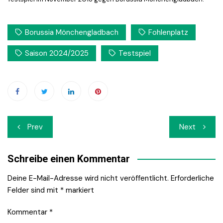
Borussia Mönchengladbach
Fohlenplatz
Saison 2024/2025
Testspiel
Beitrags-
Prev
Next
Navigation
Schreibe einen Kommentar
Deine E-Mail-Adresse wird nicht veröffentlicht.
Erforderliche
Felder sind mit
*
markiert
Kommentar
*