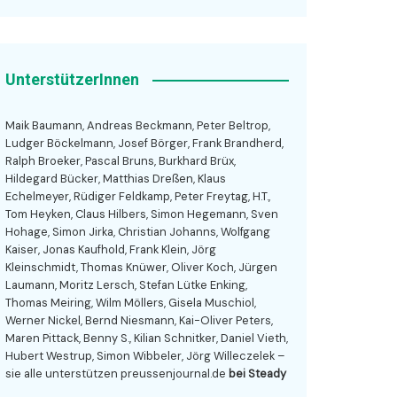
UnterstützerInnen
Maik Baumann, Andreas Beckmann, Peter Beltrop,
Ludger Böckelmann, Josef Börger, Frank Brandherd,
Ralph Broeker, Pascal Bruns, Burkhard Brüx,
Hildegard Bücker, Matthias Dreßen, Klaus
Echelmeyer, Rüdiger Feldkamp, Peter Freytag, H.T.,
Tom Heyken, Claus Hilbers, Simon Hegemann, Sven
Hohage, Simon Jirka, Christian Johanns, Wolfgang
Kaiser, Jonas Kaufhold, Frank Klein, Jörg
Kleinschmidt, Thomas Knüwer, Oliver Koch, Jürgen
Laumann, Moritz Lersch, Stefan Lütke Enking,
Thomas Meiring, Wilm Möllers, Gisela Muschiol,
Werner Nickel, Bernd Niesmann, Kai-Oliver Peters,
Maren Pittack, Benny S., Kilian Schnitker, Daniel Vieth,
Hubert Westrup, Simon Wibbeler, Jörg Willeczelek –
sie alle unterstützen preussenjournal.de
bei Steady