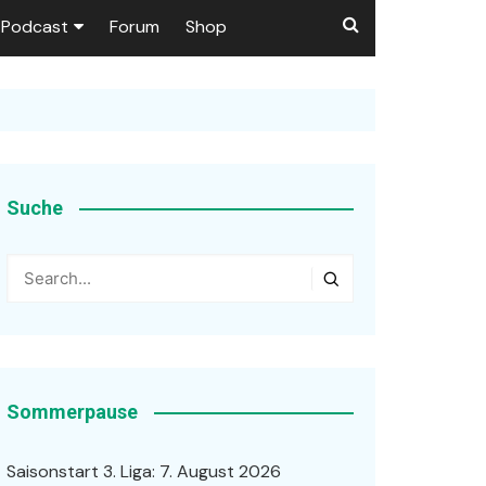
Podcast
Forum
Shop
Puls 1906
tzer dieser Seite
en
Suche
ßen
r …
Sommerpause
Saisonstart 3. Liga: 7. August 2026