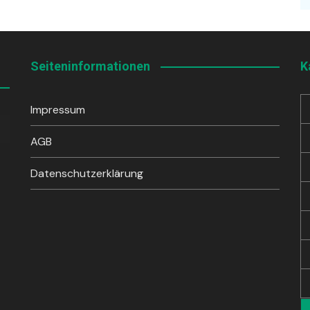
Seiteninformationen
K
Impressum
sten
unter
AGB
en,
Datenschutzerklärung
rke