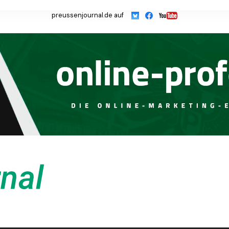
preussenjournal.de auf