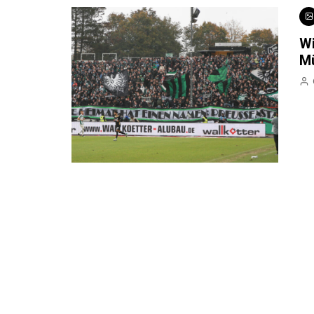
Wi
Mü