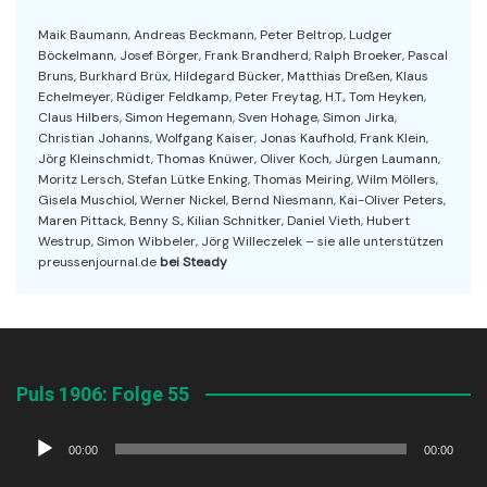
Maik Baumann, Andreas Beckmann, Peter Beltrop, Ludger
Böckelmann, Josef Börger, Frank Brandherd, Ralph Broeker, Pascal
Bruns, Burkhard Brüx, Hildegard Bücker, Matthias Dreßen, Klaus
Echelmeyer, Rüdiger Feldkamp, Peter Freytag, H.T., Tom Heyken,
Claus Hilbers, Simon Hegemann, Sven Hohage, Simon Jirka,
Christian Johanns, Wolfgang Kaiser, Jonas Kaufhold, Frank Klein,
Jörg Kleinschmidt, Thomas Knüwer, Oliver Koch, Jürgen Laumann,
Moritz Lersch, Stefan Lütke Enking, Thomas Meiring, Wilm Möllers,
Gisela Muschiol, Werner Nickel, Bernd Niesmann, Kai-Oliver Peters,
Maren Pittack, Benny S., Kilian Schnitker, Daniel Vieth, Hubert
Westrup, Simon Wibbeler, Jörg Willeczelek – sie alle unterstützen
preussenjournal.de
bei Steady
Puls 1906: Folge 55
Audio-
00:00
00:00
Player