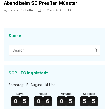
Abend beim SC Preußen Münster
Carsten Schulte
13. Mai 2026
0
Suche
SCP - FC Ingolstadt
Samstag, 15. August, 14 Uhr
Days
Hours
Minutes
Seconds
5
0
0
0
5
5
5
0
0
0
6
6
6
0
0
0
5
5
5
5
5
5
4
5
4
0
5
0
6
0
5
5