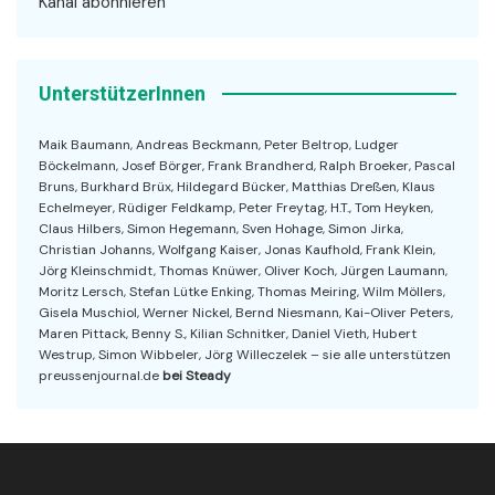
Kanal abonnieren
UnterstützerInnen
Maik Baumann, Andreas Beckmann, Peter Beltrop, Ludger
Böckelmann, Josef Börger, Frank Brandherd, Ralph Broeker, Pascal
Bruns, Burkhard Brüx, Hildegard Bücker, Matthias Dreßen, Klaus
Echelmeyer, Rüdiger Feldkamp, Peter Freytag, H.T., Tom Heyken,
Claus Hilbers, Simon Hegemann, Sven Hohage, Simon Jirka,
Christian Johanns, Wolfgang Kaiser, Jonas Kaufhold, Frank Klein,
Jörg Kleinschmidt, Thomas Knüwer, Oliver Koch, Jürgen Laumann,
Moritz Lersch, Stefan Lütke Enking, Thomas Meiring, Wilm Möllers,
Gisela Muschiol, Werner Nickel, Bernd Niesmann, Kai-Oliver Peters,
Maren Pittack, Benny S., Kilian Schnitker, Daniel Vieth, Hubert
Westrup, Simon Wibbeler, Jörg Willeczelek – sie alle unterstützen
preussenjournal.de
bei Steady