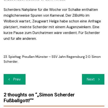
Scherders Nahpläne für die Woche vor Schalke enthalten
möglicherweise Spuren von Karneval. Der ZiBoMo im
Wolbeck wartet, Zeugwart Helge habe schon eine Anfrage
platziert, meinte Scherder mit einem Augenzwinkern. Eine
kurze Pause zum Durchatmen wäre verdient. Für Scherder
und für alle anderen.
23. Spieltag: Preußen Münster – SSV Jahn Regensburg 2:0. Simon
Scherder.
Beitrags-
Prev
Next
Navigation
2 thoughts on “
„Simon Scherder
Fußballgott!“
”