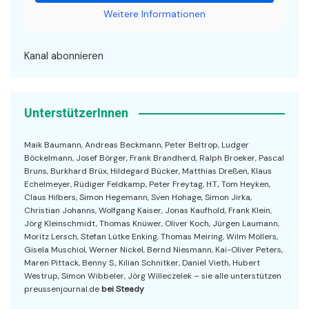
Weitere Informationen
Kanal abonnieren
UnterstützerInnen
Maik Baumann, Andreas Beckmann, Peter Beltrop, Ludger
Böckelmann, Josef Börger, Frank Brandherd, Ralph Broeker, Pascal
Bruns, Burkhard Brüx, Hildegard Bücker, Matthias Dreßen, Klaus
Echelmeyer, Rüdiger Feldkamp, Peter Freytag, H.T., Tom Heyken,
Claus Hilbers, Simon Hegemann, Sven Hohage, Simon Jirka,
Christian Johanns, Wolfgang Kaiser, Jonas Kaufhold, Frank Klein,
Jörg Kleinschmidt, Thomas Knüwer, Oliver Koch, Jürgen Laumann,
Moritz Lersch, Stefan Lütke Enking, Thomas Meiring, Wilm Möllers,
Gisela Muschiol, Werner Nickel, Bernd Niesmann, Kai-Oliver Peters,
Maren Pittack, Benny S., Kilian Schnitker, Daniel Vieth, Hubert
Westrup, Simon Wibbeler, Jörg Willeczelek – sie alle unterstützen
preussenjournal.de
bei Steady