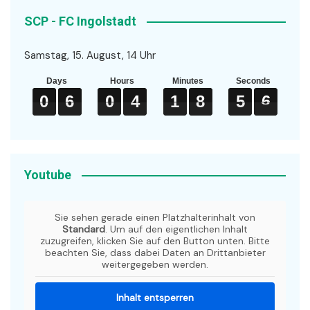
SCP - FC Ingolstadt
Samstag, 15. August, 14 Uhr
Days
Hours
Minutes
Seconds
0
0
0
6
6
6
0
0
0
4
4
4
1
1
1
8
8
8
5
5
5
6
6
6
0
6
0
4
1
8
5
6
Youtube
Sie sehen gerade einen Platzhalterinhalt von
Standard
. Um auf den eigentlichen Inhalt
zuzugreifen, klicken Sie auf den Button unten. Bitte
beachten Sie, dass dabei Daten an Drittanbieter
weitergegeben werden.
Inhalt entsperren