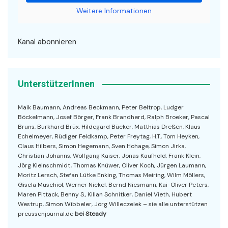
Weitere Informationen
Kanal abonnieren
UnterstützerInnen
Maik Baumann, Andreas Beckmann, Peter Beltrop, Ludger
Böckelmann, Josef Börger, Frank Brandherd, Ralph Broeker, Pascal
Bruns, Burkhard Brüx, Hildegard Bücker, Matthias Dreßen, Klaus
Echelmeyer, Rüdiger Feldkamp, Peter Freytag, H.T., Tom Heyken,
Claus Hilbers, Simon Hegemann, Sven Hohage, Simon Jirka,
Christian Johanns, Wolfgang Kaiser, Jonas Kaufhold, Frank Klein,
Jörg Kleinschmidt, Thomas Knüwer, Oliver Koch, Jürgen Laumann,
Moritz Lersch, Stefan Lütke Enking, Thomas Meiring, Wilm Möllers,
Gisela Muschiol, Werner Nickel, Bernd Niesmann, Kai-Oliver Peters,
Maren Pittack, Benny S., Kilian Schnitker, Daniel Vieth, Hubert
Westrup, Simon Wibbeler, Jörg Willeczelek – sie alle unterstützen
preussenjournal.de
bei Steady