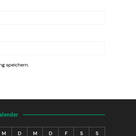
ng speichern.
alender
M
D
M
D
F
S
S