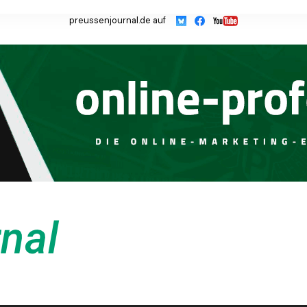
preussenjournal.de auf