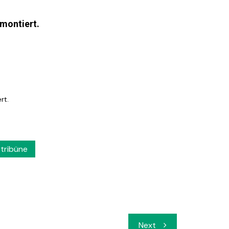
 montiert.
rt.
tribüne
Next