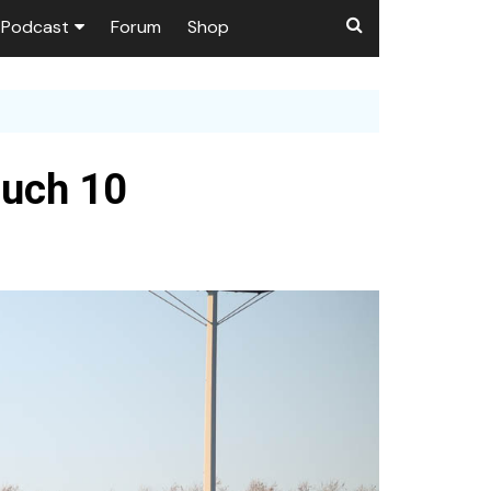
Podcast
Forum
Shop
Puls 1906
tzer dieser Seite
en
buch 10
ßen
r …