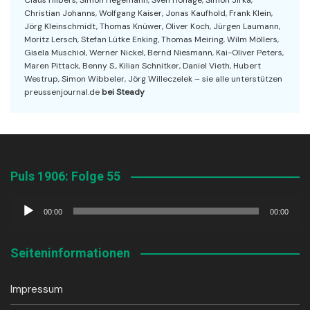
Claus Hilbers, Simon Hegemann, Sven Hohage, Simon Jirka,
Christian Johanns, Wolfgang Kaiser, Jonas Kaufhold, Frank Klein,
Jörg Kleinschmidt, Thomas Knüwer, Oliver Koch, Jürgen Laumann,
Moritz Lersch, Stefan Lütke Enking, Thomas Meiring, Wilm Möllers,
Gisela Muschiol, Werner Nickel, Bernd Niesmann, Kai-Oliver Peters,
Maren Pittack, Benny S., Kilian Schnitker, Daniel Vieth, Hubert
Westrup, Simon Wibbeler, Jörg Willeczelek – sie alle unterstützen
preussenjournal.de
bei Steady
Puls 1906: Folge 55
Audio-
00:00
00:00
Player
Seiteninformationen
Impressum