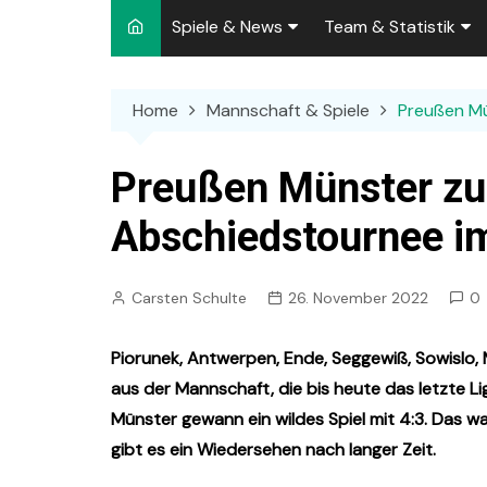
Spiele & News
Team & Statistik
Spielplan 2026/2027
Kader 2026/2027
Home
Mannschaft & Spiele
Preußen Mü
Team-News
Sperren und Ausfäll
Punktspiele
Zuschauer-Statisti
Preußen Münster zu
Pokalspiele
Preußen-Bilanz
Abschiedstournee i
Testspiele
„Kicker“ Elf des Tag
Carsten Schulte
26. November 2022
0
Archiv
Ewige Tabellen
Spielpla
DFB-Strafen
Piorunek, Antwerpen, Ende, Seggewiß, Sowislo, 
aus der Mannschaft, die bis heute das letzte L
Münster gewann ein wildes Spiel mit 4:3. Das wa
gibt es ein Wiedersehen nach langer Zeit.