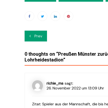
Beitrags-
Prev
Navigation
0 thoughts on “
Preußen Münster zurü
Lohrheidestadion
”
richie_ms
sagt:
26. November 2022 um 13:09 Uhr
Zitat: Spieler aus der Mannschaft, die bis h