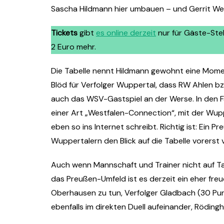
Sascha Hildmann hier umbauen – und Gerrit We
Tickets
gibt
es online derzeit
nur für Gäste-Steh
2 Euro mehr.
Die Tabelle nennt Hildmann gewohnt eine Mome
Blöd für Verfolger Wuppertal, dass RW Ahlen bz
auch das WSV-Gastspiel an der Werse. In den
einer Art „Westfalen-Connection“, mit der Wup
eben so ins Internet schreibt. Richtig ist: Ein
Wuppertalern den Blick auf die Tabelle vorerst 
Auch wenn Mannschaft und Trainer nicht auf T
das Preußen-Umfeld ist es derzeit ein eher fre
Oberhausen zu tun, Verfolger Gladbach (30 Pu
ebenfalls im direkten Duell aufeinander, Rödinghau