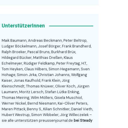
UnterstützerInnen
Maik Baumann, Andreas Beckmann, Peter Beltrop,
Ludger Böckelmann, Josef Börger, Frank Brandherd,
Ralph Broeker, Pascal Bruns, Burkhard Brüx,
Hildegard Bücker, Matthias Dreßen, Klaus
Echelmeyer, Rüdiger Feldkamp, Peter Freytag, H.T.,
Tom Heyken, Claus Hilbers, Simon Hegemann, Sven
Hohage, Simon Jirka, Christian Johanns, Wolfgang
Kaiser, Jonas Kaufhold, Frank Klein, Jörg
Kleinschmidt, Thomas Knüwer, Oliver Koch, Jürgen
Laumann, Moritz Lersch, Stefan Lütke Enking,
Thomas Meiring, Wilm Möllers, Gisela Muschiol,
Werner Nickel, Bernd Niesmann, Kai-Oliver Peters,
Maren Pittack, Benny S., Kilian Schnitker, Daniel Vieth,
Hubert Westrup, Simon Wibbeler, Jörg Willeczelek –
sie alle unterstützen preussenjournal.de
bei Steady