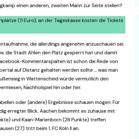
gkamp einen anderen, zweiten Mann zur Seite stellen?
plätze (11 Euro), an der Tageskasse kosten die Tickets
ntaufnahme, die allerdings angenehm anzuschauen sei.
w. die Stadt Ahlen den Platz gesperrt hat und damit
 Facebook-Kommentarspalten ist schon die Rede von
pertal auf Distanz gehalten werden sollte … was man
 Preußensieg in Wattenscheid würde vermutlich den
vermiesen, Nachholspiel hin oder her.
abellen oder (andere) Ergebnisse schauen mögen: Für
udig erregter Blick. Aachen bekommt es zuhause mit
nkte) und Kaan-Marienborn (28 Punkte) treffen
sen (27) tritt beim 1. FC Köln II an.