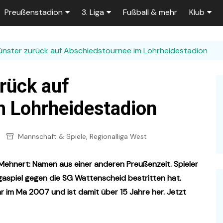
Preußenstadion
3. Liga
Fußball & mehr
Klub
Bautagebuch
Tabelle der 3. Liga
Fans
nster zurück auf Abschiedstournee im Lohrheidestadion
e
Fragen und Antworten
Spielplan
Unterstü
k
Stadionumbau ab 2025
Aktuelle Serien
Sponsor
rück auf
Stadion-News
Zuschauer-Statistik
Ex-Preu
m Lohrheidestadion
es
Stadion-Meilensteine
Rahmentermine
Heute vo
2026/2027
Mannschaft & Spiele
,
Regionalliga West
n 2025/2026
Das aktuelle
Preußenstadion
Stadien und Klubs
Mehnert: Namen aus einer anderen Preußenzeit. Spieler
Zuschauerkapazität
igaspiel gegen die SG Wattenscheid bestritten hat.
Bau der Trainingsplätze
r im Ma 2007 und ist damit über 15 Jahre her. Jetzt