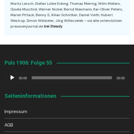
Moritz Lersch, Stefan Lütke Enking, Thomas Meiring, Wilm Möllers,
Gisela Muschiol, Werner Nickel, Bernd Niesmann, Kai-Oliver Peters,
Maren Pittack, Benny S., Kilian Schnitker, Daniel Vieth, Hubert
Westrup, Simon Wibbeler, Jörg Willeczelek – sie alle unterstützen
preussenjournal.de
bei Steady
Puls 1906: Folge 55
Audio-
00:00
00:00
Player
Seiteninformationen
Impressum
AGB