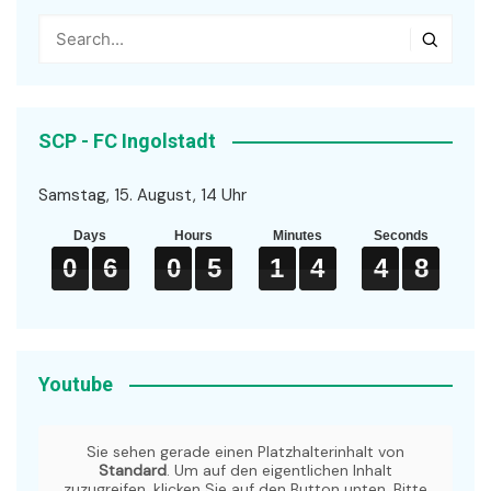
SCP - FC Ingolstadt
Samstag, 15. August, 14 Uhr
Days
Hours
Minutes
Seconds
0
0
0
6
6
6
0
0
0
5
5
5
1
1
1
4
4
4
4
4
4
8
8
8
0
6
0
5
1
4
4
8
Youtube
Sie sehen gerade einen Platzhalterinhalt von
Standard
. Um auf den eigentlichen Inhalt
zuzugreifen, klicken Sie auf den Button unten. Bitte