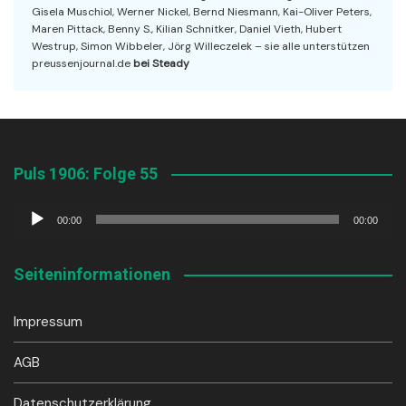
Gisela Muschiol, Werner Nickel, Bernd Niesmann, Kai-Oliver Peters,
Maren Pittack, Benny S., Kilian Schnitker, Daniel Vieth, Hubert
Westrup, Simon Wibbeler, Jörg Willeczelek – sie alle unterstützen
preussenjournal.de
bei Steady
Puls 1906: Folge 55
Audio-
00:00
00:00
Player
Seiteninformationen
Impressum
AGB
Datenschutzerklärung