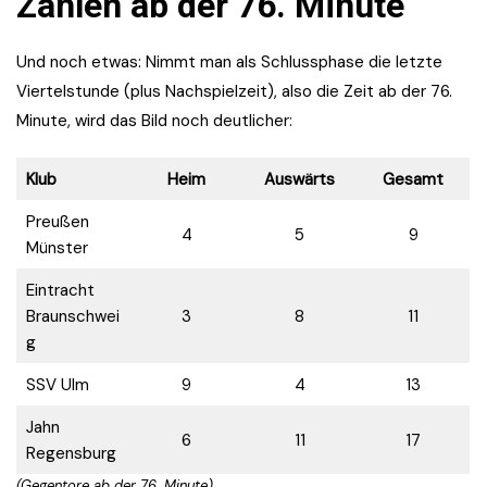
Zahlen ab der 76. Minute
Und noch etwas: Nimmt man als Schlussphase die letzte
Viertelstunde (plus Nachspielzeit), also die Zeit ab der 76.
Minute, wird das Bild noch deutlicher:
Klub
Heim
Auswärts
Gesamt
Preußen
4
5
9
Münster
Eintracht
Braunschwei
3
8
11
g
SSV Ulm
9
4
13
Jahn
6
11
17
Regensburg
(Gegentore ab der 76. Minute)