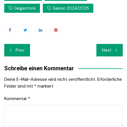
Gegentore
Saison 2024/2025
Beitrags-
Prev
Next
Navigation
Schreibe einen Kommentar
Deine E-Mail-Adresse wird nicht veröffentlicht.
Erforderliche
Felder sind mit
*
markiert
Kommentar
*