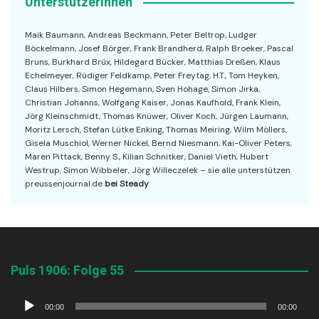
UnterstützerInnen
Maik Baumann, Andreas Beckmann, Peter Beltrop, Ludger
Böckelmann, Josef Börger, Frank Brandherd, Ralph Broeker, Pascal
Bruns, Burkhard Brüx, Hildegard Bücker, Matthias Dreßen, Klaus
Echelmeyer, Rüdiger Feldkamp, Peter Freytag, H.T., Tom Heyken,
Claus Hilbers, Simon Hegemann, Sven Hohage, Simon Jirka,
Christian Johanns, Wolfgang Kaiser, Jonas Kaufhold, Frank Klein,
Jörg Kleinschmidt, Thomas Knüwer, Oliver Koch, Jürgen Laumann,
Moritz Lersch, Stefan Lütke Enking, Thomas Meiring, Wilm Möllers,
Gisela Muschiol, Werner Nickel, Bernd Niesmann, Kai-Oliver Peters,
Maren Pittack, Benny S., Kilian Schnitker, Daniel Vieth, Hubert
Westrup, Simon Wibbeler, Jörg Willeczelek – sie alle unterstützen
preussenjournal.de
bei Steady
Puls 1906: Folge 55
Audio-
00:00
00:00
Player