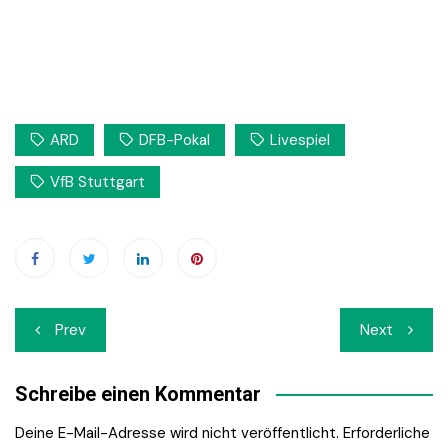
ARD
DFB-Pokal
Livespiel
VfB Stuttgart
Beitrags-
Prev
Next
Navigation
Schreibe einen Kommentar
Deine E-Mail-Adresse wird nicht veröffentlicht.
Erforderliche