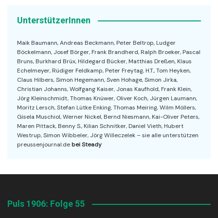
UnterstützerInnen
Maik Baumann, Andreas Beckmann, Peter Beltrop, Ludger
Böckelmann, Josef Börger, Frank Brandherd, Ralph Broeker, Pascal
Bruns, Burkhard Brüx, Hildegard Bücker, Matthias Dreßen, Klaus
Echelmeyer, Rüdiger Feldkamp, Peter Freytag, H.T., Tom Heyken,
Claus Hilbers, Simon Hegemann, Sven Hohage, Simon Jirka,
Christian Johanns, Wolfgang Kaiser, Jonas Kaufhold, Frank Klein,
Jörg Kleinschmidt, Thomas Knüwer, Oliver Koch, Jürgen Laumann,
Moritz Lersch, Stefan Lütke Enking, Thomas Meiring, Wilm Möllers,
Gisela Muschiol, Werner Nickel, Bernd Niesmann, Kai-Oliver Peters,
Maren Pittack, Benny S., Kilian Schnitker, Daniel Vieth, Hubert
Westrup, Simon Wibbeler, Jörg Willeczelek – sie alle unterstützen
preussenjournal.de
bei Steady
Puls 1906: Folge 55