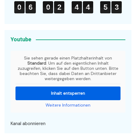
0
0
0
6
6
6
0
0
0
2
2
2
4
4
4
4
4
4
5
5
5
3
3
3
0
6
0
2
4
4
5
3
Youtube
Sie sehen gerade einen Platzhalterinhalt von
Standard
. Um auf den eigentlichen Inhalt
zuzugreifen, klicken Sie auf den Button unten. Bitte
beachten Sie, dass dabei Daten an Drittanbieter
weitergegeben werden.
Inhalt entsperren
Weitere Informationen
Kanal abonnieren