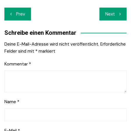
Beitrags-
Prev
Next
Navigation
Schreibe einen Kommentar
Deine E-Mail-Adresse wird nicht veröffentlicht.
Erforderliche
Felder sind mit
*
markiert
Kommentar
*
Name
*
E-Mail
*