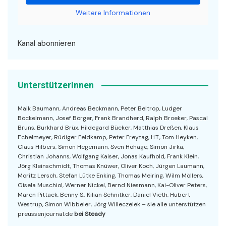
Weitere Informationen
Kanal abonnieren
UnterstützerInnen
Maik Baumann, Andreas Beckmann, Peter Beltrop, Ludger
Böckelmann, Josef Börger, Frank Brandherd, Ralph Broeker, Pascal
Bruns, Burkhard Brüx, Hildegard Bücker, Matthias Dreßen, Klaus
Echelmeyer, Rüdiger Feldkamp, Peter Freytag, H.T., Tom Heyken,
Claus Hilbers, Simon Hegemann, Sven Hohage, Simon Jirka,
Christian Johanns, Wolfgang Kaiser, Jonas Kaufhold, Frank Klein,
Jörg Kleinschmidt, Thomas Knüwer, Oliver Koch, Jürgen Laumann,
Moritz Lersch, Stefan Lütke Enking, Thomas Meiring, Wilm Möllers,
Gisela Muschiol, Werner Nickel, Bernd Niesmann, Kai-Oliver Peters,
Maren Pittack, Benny S., Kilian Schnitker, Daniel Vieth, Hubert
Westrup, Simon Wibbeler, Jörg Willeczelek – sie alle unterstützen
preussenjournal.de
bei Steady