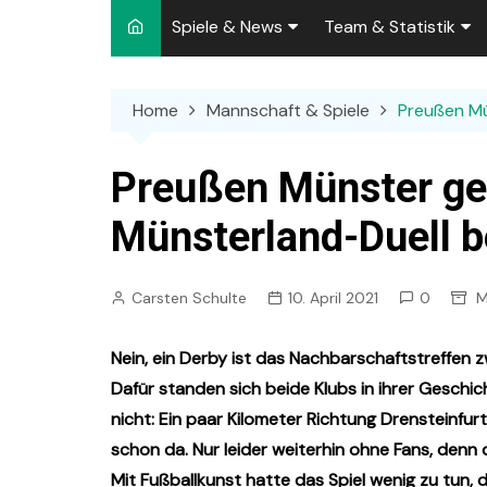
Spiele & News
Team & Statistik
Spielplan 2026/2027
Kader 2026/2027
Home
Mannschaft & Spiele
Preußen Mü
Team-News
Sperren und Ausfäll
Punktspiele
Zuschauer-Statisti
Preußen Münster gew
Pokalspiele
Preußen-Bilanz
Münsterland-Duell b
Testspiele
„Kicker“ Elf des Tag
Carsten Schulte
10. April 2021
0
M
Archiv
Ewige Tabellen
Spielpla
DFB-Strafen
Nein, ein Derby ist das Nachbarschaftstreffen 
Dafür standen sich beide Klubs in ihrer Geschic
nicht: Ein paar Kilometer Richtung Drensteinfurt
schon da. Nur leider weiterhin ohne Fans, denn
Mit Fußballkunst hatte das Spiel wenig zu tun, 