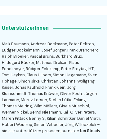
UnterstützerInnen
Maik Baumann, Andreas Beckmann, Peter Beltrop,
Ludger Böckelmann, Josef Börger, Frank Brandherd,
Ralph Broeker, Pascal Bruns, Burkhard Brüx,
Hildegard Bücker, Matthias Dreßen, Klaus
Echelmeyer, Rüdiger Feldkamp, Peter Freytag, H.T.,
Tom Heyken, Claus Hilbers, Simon Hegemann, Sven
Hohage, Simon Jirka, Christian Johanns, Wolfgang
Kaiser, Jonas Kaufhold, Frank Klein, Jörg
Kleinschmidt, Thomas Knüwer, Oliver Koch, Jürgen
Laumann, Moritz Lersch, Stefan Lütke Enking,
Thomas Meiring, Wilm Möllers, Gisela Muschiol,
Werner Nickel, Bernd Niesmann, Kai-Oliver Peters,
Maren Pittack, Benny S., Kilian Schnitker, Daniel Vieth,
Hubert Westrup, Simon Wibbeler, Jörg Willeczelek –
sie alle unterstützen preussenjournal.de
bei Steady