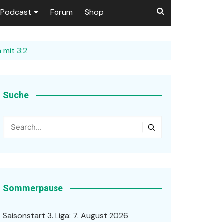
Podcast
Forum
Shop
Puls 1906
 mit 3:2
tzer dieser Seite
en
Suche
ßen
r …
Sommerpause
Saisonstart 3. Liga: 7. August 2026