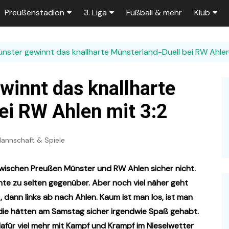
Preußenstadion
3. Liga
Fußball & mehr
Klub
Bautagebuch
Tabelle der 3. Liga
Fans
nster gewinnt das knallharte Münsterland-Duell bei RW Ahlen
e
Fragen und Antworten
Spielplan
Unterstü
k
Stadionumbau ab 2025
Aktuelle Serien
Sponsor
innt das knallharte
Stadion-News
Zuschauer-Statistik
Ex-Preu
ei RW Ahlen mit 3:2
es
Stadion-Meilensteine
Rahmentermine
Heute vo
2026/2027
annschaft & Spiele
n 2025/2026
Das aktuelle
Preußenstadion
Stadien und Klubs
zwischen Preußen Münster und RW Ahlen sicher nicht.
Zuschauerkapazität
hte zu selten gegenüber. Aber noch viel näher geht
Bau der Trainingsplätze
, dann links ab nach Ahlen. Kaum ist man los, ist man
 die hätten am Samstag sicher irgendwie Spaß gehabt.
dafür viel mehr mit Kampf und Krampf im Nieselwetter