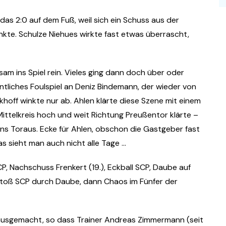
das 2:0 auf dem Fuß, weil sich ein Schuss aus der
nkte. Schulze Niehues wirkte fast etwas überrascht,
am ins Spiel rein. Vieles ging dann doch über oder
ntliches Foulspiel an Deniz Bindemann, der wieder von
nkhoff winkte nur ab. Ahlen klärte diese Szene mit einem
Mittelkreis hoch und weit Richtung Preußentor klärte –
ie ins Toraus. Ecke für Ahlen, obschon die Gastgeber fast
s sieht man auch nicht alle Tage …
CP, Nachschuss Frenkert (19.), Eckball SCP, Daube auf
istoß SCP durch Daube, dann Chaos im Fünfer der
 ausgemacht, so dass Trainer Andreas Zimmermann (seit