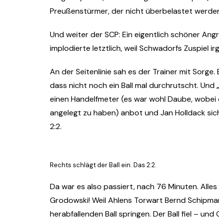
Preußenstürmer, der nicht überbelastet werden
Und weiter der SCP: Ein eigentlich schöner Ang
implodierte letztlich, weil Schwadorfs Zuspiel 
An der Seitenlinie sah es der Trainer mit Sorge.
dass nicht noch ein Ball mal durchrutscht. Und
einen Handelfmeter (es war wohl Daube, wobei 
angelegt zu haben) anbot und Jan Holldack siche
2:2.
Rechts schlägt der Ball ein. Das 2:2.
Da war es also passiert, nach 76 Minuten. Alles
Grodowski! Weil Ahlens Torwart Bernd Schipmann
herabfallenden Ball springen. Der Ball fiel – u