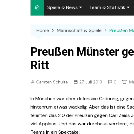
Spiele & News
Team & Statistik
Spielplan 2026/2027
Kader 2026/2027
Home
Mannschaft & Spiele
Preußen Mün
Team-News
Sperren und Ausfäll
Punktspiele
Zuschauer-Statisti
Preußen Münster geg
Pokalspiele
Preußen-Bilanz
Ritt
Testspiele
„Kicker“ Elf des Tag
Carsten Schulte
27. Juli 2019
0
Ma
Archiv
Ewige Tabellen
Spielpla
DFB-Strafen
In München war eher defensive Ordnung, gegen
hintenrum etwas wackelig. Aber das ist eine S
feierten das 2:0 der Preußen gegen Carl Zeis
viel Applaus. Und das war durchaus verdient, d
Teams in ein Spektakel.