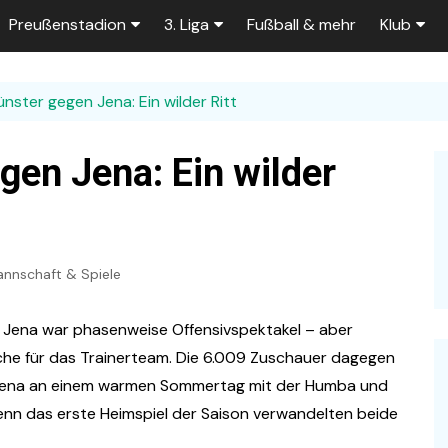
Preußenstadion
3. Liga
Fußball & mehr
Klub
Bautagebuch
Tabelle der 3. Liga
Fans
ster gegen Jena: Ein wilder Ritt
e
Fragen und Antworten
Spielplan
Unterstü
k
Stadionumbau ab 2025
Aktuelle Serien
Sponsor
en Jena: Ein wilder
Stadion-News
Zuschauer-Statistik
Ex-Preu
es
Stadion-Meilensteine
Rahmentermine
Heute vo
2026/2027
nnschaft & Spiele
n 2025/2026
Das aktuelle
Preußenstadion
Stadien und Klubs
 Jena war phasenweise Offensivspektakel – aber
Zuschauerkapazität
ache für das Trainerteam. Die 6.009 Zuschauer dagegen
Bau der Trainingsplätze
s Jena an einem warmen Sommertag mit der Humba und
enn das erste Heimspiel der Saison verwandelten beide