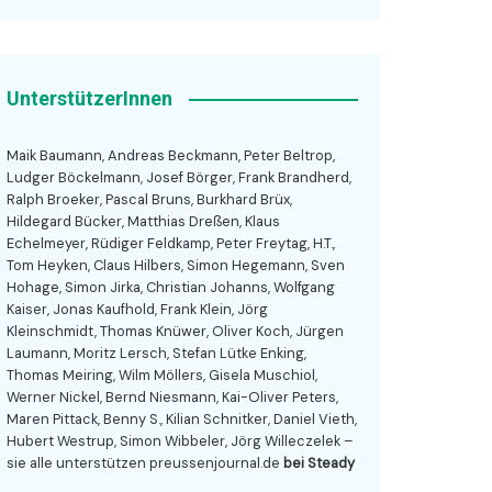
UnterstützerInnen
Maik Baumann, Andreas Beckmann, Peter Beltrop,
Ludger Böckelmann, Josef Börger, Frank Brandherd,
Ralph Broeker, Pascal Bruns, Burkhard Brüx,
Hildegard Bücker, Matthias Dreßen, Klaus
Echelmeyer, Rüdiger Feldkamp, Peter Freytag, H.T.,
Tom Heyken, Claus Hilbers, Simon Hegemann, Sven
Hohage, Simon Jirka, Christian Johanns, Wolfgang
Kaiser, Jonas Kaufhold, Frank Klein, Jörg
Kleinschmidt, Thomas Knüwer, Oliver Koch, Jürgen
Laumann, Moritz Lersch, Stefan Lütke Enking,
Thomas Meiring, Wilm Möllers, Gisela Muschiol,
Werner Nickel, Bernd Niesmann, Kai-Oliver Peters,
Maren Pittack, Benny S., Kilian Schnitker, Daniel Vieth,
Hubert Westrup, Simon Wibbeler, Jörg Willeczelek –
sie alle unterstützen preussenjournal.de
bei Steady