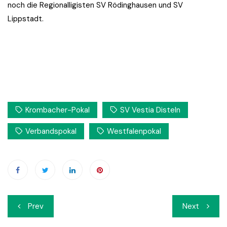
noch die Regionalligisten SV Rödinghausen und SV
Lippstadt.
Krombacher-Pokal
SV Vestia Disteln
Verbandspokal
Westfalenpokal
Beitrags-
Prev
Next
Navigation