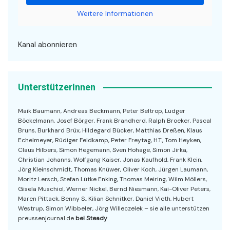
Weitere Informationen
Kanal abonnieren
UnterstützerInnen
Maik Baumann, Andreas Beckmann, Peter Beltrop, Ludger
Böckelmann, Josef Börger, Frank Brandherd, Ralph Broeker, Pascal
Bruns, Burkhard Brüx, Hildegard Bücker, Matthias Dreßen, Klaus
Echelmeyer, Rüdiger Feldkamp, Peter Freytag, H.T., Tom Heyken,
Claus Hilbers, Simon Hegemann, Sven Hohage, Simon Jirka,
Christian Johanns, Wolfgang Kaiser, Jonas Kaufhold, Frank Klein,
Jörg Kleinschmidt, Thomas Knüwer, Oliver Koch, Jürgen Laumann,
Moritz Lersch, Stefan Lütke Enking, Thomas Meiring, Wilm Möllers,
Gisela Muschiol, Werner Nickel, Bernd Niesmann, Kai-Oliver Peters,
Maren Pittack, Benny S., Kilian Schnitker, Daniel Vieth, Hubert
Westrup, Simon Wibbeler, Jörg Willeczelek – sie alle unterstützen
preussenjournal.de
bei Steady