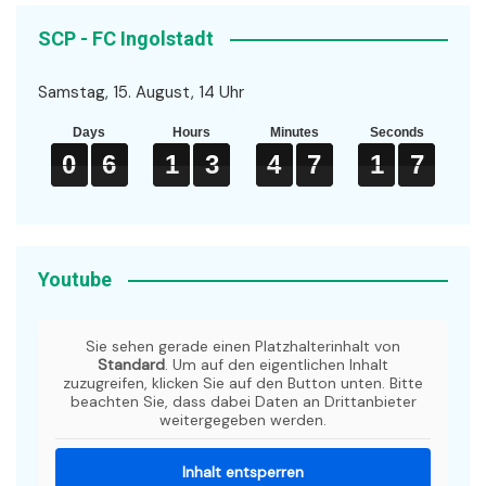
SCP - FC Ingolstadt
Samstag, 15. August, 14 Uhr
Days
Hours
Minutes
Seconds
0
0
0
6
6
6
1
1
1
3
3
3
4
4
4
7
7
7
1
1
1
6
7
0
6
1
3
4
7
1
6
7
Youtube
Sie sehen gerade einen Platzhalterinhalt von
Standard
. Um auf den eigentlichen Inhalt
zuzugreifen, klicken Sie auf den Button unten. Bitte
beachten Sie, dass dabei Daten an Drittanbieter
weitergegeben werden.
Inhalt entsperren