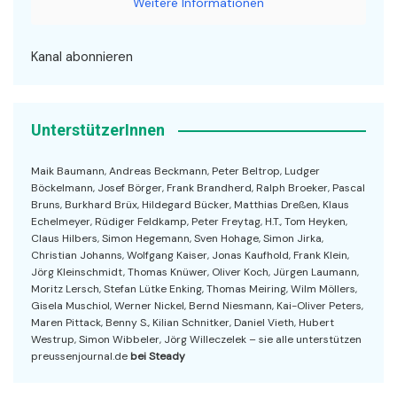
Weitere Informationen
Kanal abonnieren
UnterstützerInnen
Maik Baumann, Andreas Beckmann, Peter Beltrop, Ludger
Böckelmann, Josef Börger, Frank Brandherd, Ralph Broeker, Pascal
Bruns, Burkhard Brüx, Hildegard Bücker, Matthias Dreßen, Klaus
Echelmeyer, Rüdiger Feldkamp, Peter Freytag, H.T., Tom Heyken,
Claus Hilbers, Simon Hegemann, Sven Hohage, Simon Jirka,
Christian Johanns, Wolfgang Kaiser, Jonas Kaufhold, Frank Klein,
Jörg Kleinschmidt, Thomas Knüwer, Oliver Koch, Jürgen Laumann,
Moritz Lersch, Stefan Lütke Enking, Thomas Meiring, Wilm Möllers,
Gisela Muschiol, Werner Nickel, Bernd Niesmann, Kai-Oliver Peters,
Maren Pittack, Benny S., Kilian Schnitker, Daniel Vieth, Hubert
Westrup, Simon Wibbeler, Jörg Willeczelek – sie alle unterstützen
preussenjournal.de
bei Steady