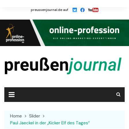
Skip
to
preussenjournal.de auf
content
Home
Slider
Paul Jaeckel in der „Kicker Elf des Tages“