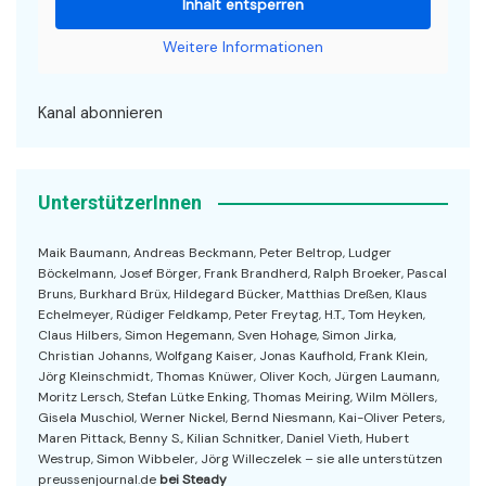
Inhalt entsperren
Weitere Informationen
Kanal abonnieren
UnterstützerInnen
Maik Baumann, Andreas Beckmann, Peter Beltrop, Ludger
Böckelmann, Josef Börger, Frank Brandherd, Ralph Broeker, Pascal
Bruns, Burkhard Brüx, Hildegard Bücker, Matthias Dreßen, Klaus
Echelmeyer, Rüdiger Feldkamp, Peter Freytag, H.T., Tom Heyken,
Claus Hilbers, Simon Hegemann, Sven Hohage, Simon Jirka,
Christian Johanns, Wolfgang Kaiser, Jonas Kaufhold, Frank Klein,
Jörg Kleinschmidt, Thomas Knüwer, Oliver Koch, Jürgen Laumann,
Moritz Lersch, Stefan Lütke Enking, Thomas Meiring, Wilm Möllers,
Gisela Muschiol, Werner Nickel, Bernd Niesmann, Kai-Oliver Peters,
Maren Pittack, Benny S., Kilian Schnitker, Daniel Vieth, Hubert
Westrup, Simon Wibbeler, Jörg Willeczelek – sie alle unterstützen
preussenjournal.de
bei Steady