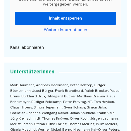
weitergegeben werden.
Inhalt entsperren
Weitere Informationen
Kanal abonnieren
UnterstützerInnen
Maik Baumann, Andreas Beckmann, Peter Beltrop, Ludger
Böckelmann, Josef Börger, Frank Brandherd, Ralph Broeker, Pascal
Bruns, Burkhard Brüx, Hildegard Bücker, Matthias Dreßen, Klaus
Echelmeyer, Rüdiger Feldkamp, Peter Freytag, H.T., Tom Heyken,
Claus Hilbers, Simon Hegemann, Sven Hohage, Simon Jirka,
Christian Johanns, Wolfgang Kaiser, Jonas Kaufhold, Frank Klein,
Jörg Kleinschmidt, Thomas Knüwer, Oliver Koch, Jürgen Laumann,
Moritz Lersch, Stefan Lütke Enking, Thomas Meiring, Wilm Möllers,
Gisela Muschiol, Werner Nickel, Bernd Niesmann, Kai-Oliver Peters,