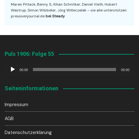
Maren Pittack, Benny S., Kilian Schnitker, Daniel Vieth, Hubert
Westrup, Simon Wibbeler, Jörg Willeczelek – sie alle unterstützen
preussenjournal.de
bei Steady
Puls 1906: Folge 55
Audio-
00:00
00:00
Player
Seiteninformationen
Impressum
AGB
Datenschutzerklärung