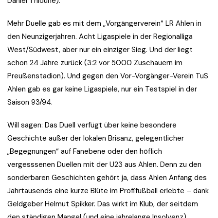
Daniel Thioune).
Mehr Duelle gab es mit dem „Vorgängerverein“ LR Ahlen in
den Neunzigerjahren. Acht Ligaspiele in der Regionalliga
West/Südwest, aber nur ein einziger Sieg. Und der liegt
schon 24 Jahre zurück (3:2 vor 5000 Zuschauern im
Preußenstadion). Und gegen den Vor-Vorgänger-Verein TuS
Ahlen gab es gar keine Ligaspiele, nur ein Testspiel in der
Saison 93/94.
Will sagen: Das Duell verfügt über keine besondere
Geschichte außer der lokalen Brisanz, gelegentlicher
„Begegnungen“ auf Fanebene oder den höflich
vergesssenen Duellen mit der U23 aus Ahlen. Denn zu den
sonderbaren Geschichten gehört ja, dass Ahlen Anfang des
Jahrtausends eine kurze Blüte im Profifußball erlebte – dank
Geldgeber Helmut Spikker. Das wirkt im Klub, der seitdem
den ständigen Mangel (und eine jahrelange Insolvenz)