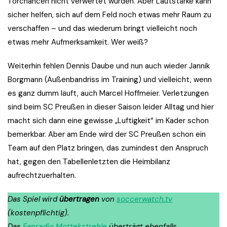
Torchancen nicht verwertet wurden. Aber Lautstärke kann
sicher helfen, sich auf dem Feld noch etwas mehr Raum zu
verschaffen – und das wiederum bringt vielleicht noch
etwas mehr Aufmerksamkeit. Wer weiß?
Weiterhin fehlen Dennis Daube und nun auch wieder Jannik
Borgmann (Außenbandriss im Training) und vielleicht, wenn
es ganz dumm läuft, auch Marcel Hoffmeier. Verletzungen
sind beim SC Preußen in dieser Saison leider Alltag und hier
macht sich dann eine gewisse „Luftigkeit“ im Kader schon
bemerkbar. Aber am Ende wird der SC Preußen schon ein
Team auf den Platz bringen, das zumindest den Anspruch
hat, gegen den Tabellenletzten die Heimbilanz
aufrechtzuerhalten.
Das Spiel wird
übertragen
von
soccerwatch.tv
(kostenpflichtig).
Das
F
anradio Mottekstrehle
überträgt ebenfalls.