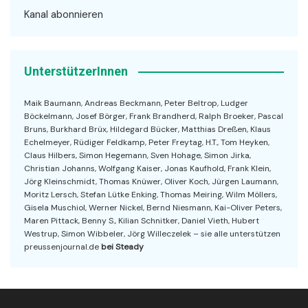
Kanal abonnieren
UnterstützerInnen
Maik Baumann, Andreas Beckmann, Peter Beltrop, Ludger
Böckelmann, Josef Börger, Frank Brandherd, Ralph Broeker, Pascal
Bruns, Burkhard Brüx, Hildegard Bücker, Matthias Dreßen, Klaus
Echelmeyer, Rüdiger Feldkamp, Peter Freytag, H.T., Tom Heyken,
Claus Hilbers, Simon Hegemann, Sven Hohage, Simon Jirka,
Christian Johanns, Wolfgang Kaiser, Jonas Kaufhold, Frank Klein,
Jörg Kleinschmidt, Thomas Knüwer, Oliver Koch, Jürgen Laumann,
Moritz Lersch, Stefan Lütke Enking, Thomas Meiring, Wilm Möllers,
Gisela Muschiol, Werner Nickel, Bernd Niesmann, Kai-Oliver Peters,
Maren Pittack, Benny S., Kilian Schnitker, Daniel Vieth, Hubert
Westrup, Simon Wibbeler, Jörg Willeczelek – sie alle unterstützen
preussenjournal.de
bei Steady