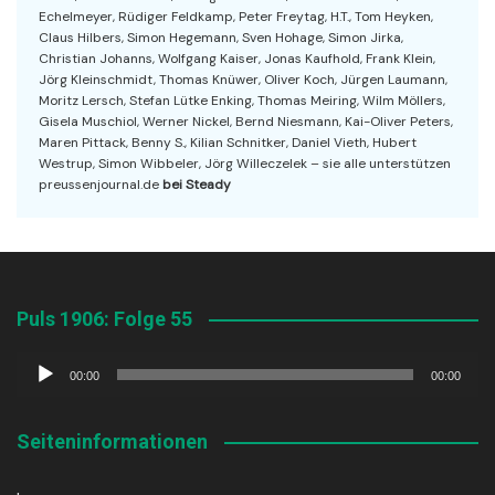
Echelmeyer, Rüdiger Feldkamp, Peter Freytag, H.T., Tom Heyken,
Claus Hilbers, Simon Hegemann, Sven Hohage, Simon Jirka,
Christian Johanns, Wolfgang Kaiser, Jonas Kaufhold, Frank Klein,
Jörg Kleinschmidt, Thomas Knüwer, Oliver Koch, Jürgen Laumann,
Moritz Lersch, Stefan Lütke Enking, Thomas Meiring, Wilm Möllers,
Gisela Muschiol, Werner Nickel, Bernd Niesmann, Kai-Oliver Peters,
Maren Pittack, Benny S., Kilian Schnitker, Daniel Vieth, Hubert
Westrup, Simon Wibbeler, Jörg Willeczelek – sie alle unterstützen
preussenjournal.de
bei Steady
Puls 1906: Folge 55
Audio-
00:00
00:00
Player
Seiteninformationen