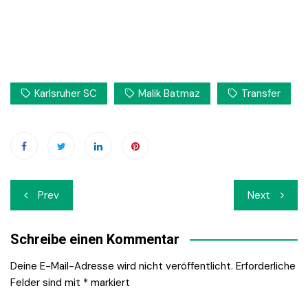
Karlsruher SC
Malik Batmaz
Transfer
Beitrags-
Prev
Next
Navigation
Schreibe einen Kommentar
Deine E-Mail-Adresse wird nicht veröffentlicht.
Erforderliche
Felder sind mit
*
markiert