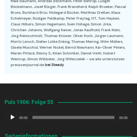
Maik Baumann, Andreas Beckmann, Peter Beltrop, Ludger
Böckelmann, Josef Börger, Frank Brandherd, Ralph Broeker, Pascal
Bruns, Burkhard Brüx, Hildegard Bücker, Matthias Dreßen, Klaus
Echelmeyer, Rüdiger Feldkamp, Peter Freytag, H.T., Tom Heyken,
Claus Hilbers, Simon Hegemann, Sven Hohage, Simon Jirka,
Christian Johanns, Wolfgang Kaiser, Jonas Kaufhold, Frank Klein,
Jörg Kleinschmidt, Thomas Knüwer, Oliver Koch, Jürgen Laumann,
Moritz Lersch, Stefan Lütke Enking, Thomas Meiring, Wilm Möllers,
Gisela Muschiol, Werner Nickel, Bernd Niesmann, Kai-Oliver Peters,
Maren Pittack, Benny S., Kilian Schnitker, Daniel Vieth, Hubert
Westrup, Simon Wibbeler, Jörg Willeczelek – sie alle unterstützen
preussenjournal.de
bei Steady
Puls 1906: Folge 55
Audio-
00:00
00:00
Player
Seiteninformationen