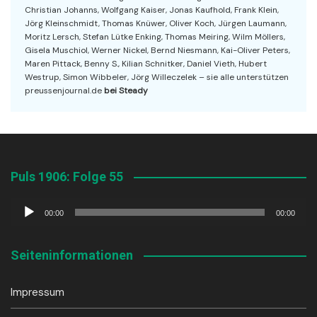
Christian Johanns, Wolfgang Kaiser, Jonas Kaufhold, Frank Klein,
Jörg Kleinschmidt, Thomas Knüwer, Oliver Koch, Jürgen Laumann,
Moritz Lersch, Stefan Lütke Enking, Thomas Meiring, Wilm Möllers,
Gisela Muschiol, Werner Nickel, Bernd Niesmann, Kai-Oliver Peters,
Maren Pittack, Benny S., Kilian Schnitker, Daniel Vieth, Hubert
Westrup, Simon Wibbeler, Jörg Willeczelek – sie alle unterstützen
preussenjournal.de
bei Steady
Puls 1906: Folge 55
Audio-
00:00
00:00
Player
Seiteninformationen
Impressum