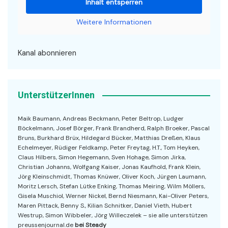
Inhalt entsperren
Weitere Informationen
Kanal abonnieren
UnterstützerInnen
Maik Baumann, Andreas Beckmann, Peter Beltrop, Ludger
Böckelmann, Josef Börger, Frank Brandherd, Ralph Broeker, Pascal
Bruns, Burkhard Brüx, Hildegard Bücker, Matthias Dreßen, Klaus
Echelmeyer, Rüdiger Feldkamp, Peter Freytag, H.T., Tom Heyken,
Claus Hilbers, Simon Hegemann, Sven Hohage, Simon Jirka,
Christian Johanns, Wolfgang Kaiser, Jonas Kaufhold, Frank Klein,
Jörg Kleinschmidt, Thomas Knüwer, Oliver Koch, Jürgen Laumann,
Moritz Lersch, Stefan Lütke Enking, Thomas Meiring, Wilm Möllers,
Gisela Muschiol, Werner Nickel, Bernd Niesmann, Kai-Oliver Peters,
Maren Pittack, Benny S., Kilian Schnitker, Daniel Vieth, Hubert
Westrup, Simon Wibbeler, Jörg Willeczelek – sie alle unterstützen
preussenjournal.de
bei Steady