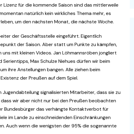
r Lizenz für die kommende Saison sind das mittlerweile
t momentan natürlich kein wirkliches Thema mehr, es
rleben, um den nächsten Monat, die nächste Woche.
iter der Geschäftsstelle eingeführt. Eigentlich
epunkt der Saison. Aber statt um Punkte zu kämpfen,
n uns mit kleinen Videos. Jan Löhmannsröben jongliert
d Serientipps, Max Schulze Niehues dürfen wir beim
um ihre Anstellungen bangen. Alle ziehen beim
Existenz der Preußen auf dem Spiel.
Jugendabteilung signalisierten Mitarbeiter, dass sie zu
n, dass wir aber nicht nur bei den Preußen beobachten
er Bundesbürger das verhängte Kontaktverbot für
n viele im Lande zu einschneidenden Einschränkungen
ngen. Auch wenn die wenigsten der 95% die sogenannte