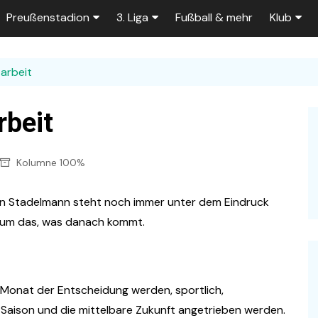
Preußenstadion
3. Liga
Fußball & mehr
Klub
Bautagebuch
Tabelle der 3. Liga
Fans
zarbeit
e
Fragen und Antworten
Spielplan
Unterstü
k
Stadionumbau ab 2025
Aktuelle Serien
Sponsor
rbeit
Stadion-News
Zuschauer-Statistik
Ex-Preu
Kolumne 100%
es
Stadion-Meilensteine
Rahmentermine
Heute vo
2026/2027
n 2025/2026
Das aktuelle
in Stadelmann steht noch immer unter dem Eindruck
Preußenstadion
Stadien und Klubs
 um das, was danach kommt.
Zuschauerkapazität
Bau der Trainingsplätze
n Monat der Entscheidung werden, sportlich,
e Saison und die mittelbare Zukunft angetrieben werden.