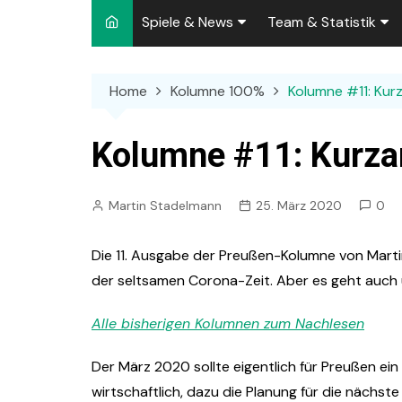
Spiele & News
Team & Statistik
Spielplan 2026/2027
Kader 2026/2027
Home
Kolumne 100%
Kolumne #11: Kur
Team-News
Sperren und Ausfäll
Punktspiele
Zuschauer-Statisti
Kolumne #11: Kurza
Pokalspiele
Preußen-Bilanz
Martin Stadelmann
25. März 2020
0
Testspiele
„Kicker“ Elf des Tag
Archiv
Ewige Tabellen
Spielpla
Die 11. Ausgabe der Preußen-Kolumne von Mart
der seltsamen Corona-Zeit. Aber es geht auch
DFB-Strafen
Alle bisherigen Kolumnen zum Nachlesen
Der März 2020 sollte eigentlich für Preußen ei
wirtschaftlich, dazu die Planung für die nächst