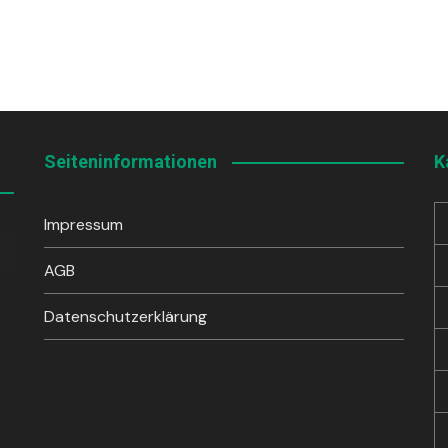
Seiteninformationen
K
Impressum
sten
unter
AGB
en,
Datenschutzerklärung
rke