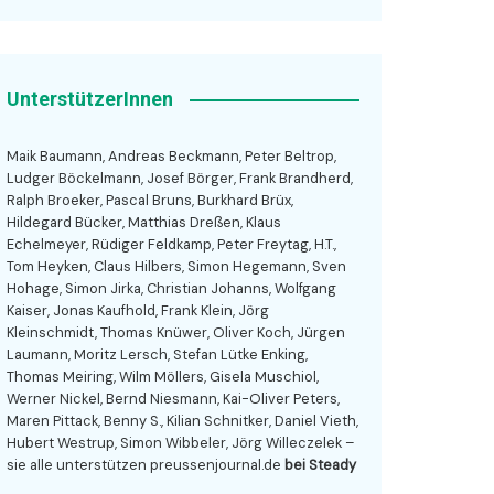
UnterstützerInnen
Maik Baumann, Andreas Beckmann, Peter Beltrop,
Ludger Böckelmann, Josef Börger, Frank Brandherd,
Ralph Broeker, Pascal Bruns, Burkhard Brüx,
Hildegard Bücker, Matthias Dreßen, Klaus
Echelmeyer, Rüdiger Feldkamp, Peter Freytag, H.T.,
Tom Heyken, Claus Hilbers, Simon Hegemann, Sven
Hohage, Simon Jirka, Christian Johanns, Wolfgang
Kaiser, Jonas Kaufhold, Frank Klein, Jörg
Kleinschmidt, Thomas Knüwer, Oliver Koch, Jürgen
Laumann, Moritz Lersch, Stefan Lütke Enking,
Thomas Meiring, Wilm Möllers, Gisela Muschiol,
Werner Nickel, Bernd Niesmann, Kai-Oliver Peters,
Maren Pittack, Benny S., Kilian Schnitker, Daniel Vieth,
Hubert Westrup, Simon Wibbeler, Jörg Willeczelek –
sie alle unterstützen preussenjournal.de
bei Steady