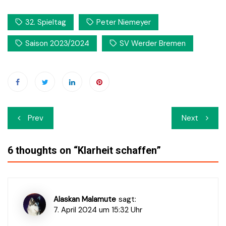
32. Spieltag
Peter Niemeyer
Saison 2023/2024
SV Werder Bremen
Beitrags-
Prev
Next
Navigation
6 thoughts on “
Klarheit schaffen
”
Alaskan Malamute
sagt:
7. April 2024 um 15:32 Uhr