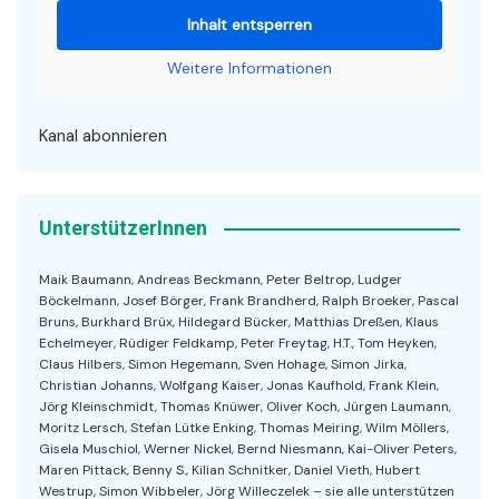
Inhalt entsperren
Weitere Informationen
Kanal abonnieren
UnterstützerInnen
Maik Baumann, Andreas Beckmann, Peter Beltrop, Ludger
Böckelmann, Josef Börger, Frank Brandherd, Ralph Broeker, Pascal
Bruns, Burkhard Brüx, Hildegard Bücker, Matthias Dreßen, Klaus
Echelmeyer, Rüdiger Feldkamp, Peter Freytag, H.T., Tom Heyken,
Claus Hilbers, Simon Hegemann, Sven Hohage, Simon Jirka,
Christian Johanns, Wolfgang Kaiser, Jonas Kaufhold, Frank Klein,
Jörg Kleinschmidt, Thomas Knüwer, Oliver Koch, Jürgen Laumann,
Moritz Lersch, Stefan Lütke Enking, Thomas Meiring, Wilm Möllers,
Gisela Muschiol, Werner Nickel, Bernd Niesmann, Kai-Oliver Peters,
Maren Pittack, Benny S., Kilian Schnitker, Daniel Vieth, Hubert
Westrup, Simon Wibbeler, Jörg Willeczelek – sie alle unterstützen