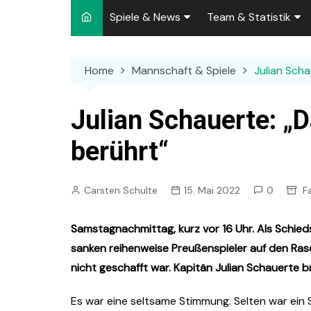
Spiele & News
Team & Statistik
Spielplan 2026/2027
Kader 2026/2027
Home
Mannschaft & Spiele
Julian Scha
Team-News
Sperren und Ausfäll
Punktspiele
Zuschauer-Statisti
Julian Schauerte: „
Pokalspiele
Preußen-Bilanz
berührt“
Testspiele
„Kicker“ Elf des Tag
Carsten Schulte
15. Mai 2022
0
F
Archiv
Ewige Tabellen
Spielpla
DFB-Strafen
Samstagnachmittag, kurz vor 16 Uhr. Als Schieds
sanken reihenweise Preußenspieler auf den Rasen
nicht geschafft war. Kapitän Julian Schauerte br
Es war eine seltsame Stimmung. Selten war ein Si