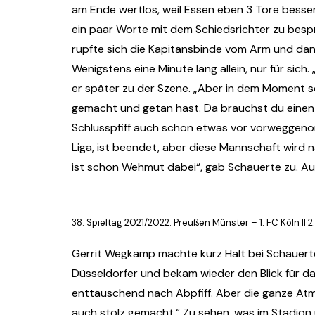
am Ende wertlos, weil Essen eben 3 Tore besse
ein paar Worte mit dem Schiedsrichter zu bespr
rupfte sich die Kapitänsbinde vom Arm und dan
Wenigstens eine Minute lang allein, nur für sich.
er später zu der Szene. „Aber in dem Moment sch
gemacht und getan hast. Da brauchst du einen
Schlusspfiff auch schon etwas vor vorweggeno
Liga, ist beendet, aber diese Mannschaft wird n
ist schon Wehmut dabei“, gab Schauerte zu. Au
38. Spieltag 2021/2022: Preußen Münster – 1. FC Köln II 2:
Gerrit Wegkamp machte kurz Halt bei Schauerte
Düsseldorfer und bekam wieder den Blick für d
enttäuschend nach Abpfiff. Aber die ganze At
auch stolz gemacht.“ Zu sehen, was im Stadion