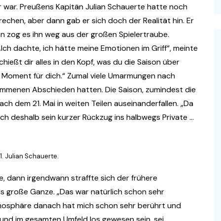
r war. Preußens Kapitän Julian Schauerte hatte noch
echen, aber dann gab er sich doch der Realität hin. Er
n zog es ihn weg aus der großen Spielertraube.
 „Ich dachte, ich hätte meine Emotionen im Griff“, meinte
ießt dir alles in den Kopf, was du die Saison über
 Moment für dich.“ Zumal viele Umarmungen nach
mmenen Abschieden hatten. Die Saison, zumindest die
ach dem 21. Mai in weiten Teilen auseinanderfallen. „Da
ch deshalb sein kurzer Rückzug ins halbwegs Private …
1. Julian Schauerte.
, dann irgendwann straffte sich der frühere
as große Ganze. „Das war natürlich schon sehr
mosphäre danach hat mich schon sehr berührt und
 und im gesamten Umfeld los gewesen sein, sei