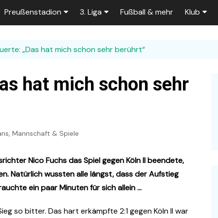
Preußenstadion
3. Liga
Fußball & mehr
Klub
Bautagebuch
Tabelle der 3. Liga
Fans
uerte: „Das hat mich schon sehr berührt“
e
Fragen und Antworten
Spielplan
Unterstü
k
Stadionumbau ab 2025
Aktuelle Serien
Sponsor
Das hat mich schon sehr
Stadion-News
Zuschauer-Statistik
Ex-Preu
es
Stadion-Meilensteine
Rahmentermine
Heute vo
2026/2027
ans
,
Mannschaft & Spiele
n 2025/2026
Das aktuelle
Preußenstadion
Stadien und Klubs
richter Nico Fuchs das Spiel gegen Köln II beendete,
Zuschauerkapazität
. Natürlich wussten alle längst, dass der Aufstieg
Bau der Trainingsplätze
auchte ein paar Minuten für sich allein …
eg so bitter. Das hart erkämpfte 2:1 gegen Köln II war