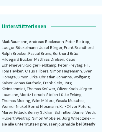
UnterstützerInnen
Maik Baumann, Andreas Beckmann, Peter Beltrop,
Ludger Böckelmann, Josef Börger, Frank Brandherd,
Ralph Broeker, Pascal Bruns, Burkhard Brüx,
Hildegard Bücker, Matthias Dreßen, Klaus
Echelmeyer, Rüdiger Feldkamp, Peter Freytag, H.T.,
Tom Heyken, Claus Hilbers, Simon Hegemann, Sven
Hohage, Simon Jirka, Christian Johanns, Wolfgang
Kaiser, Jonas Kaufhold, Frank Klein, Jörg
Kleinschmidt, Thomas Knüwer, Oliver Koch, Jürgen
Laumann, Moritz Lersch, Stefan Lütke Enking,
Thomas Meiring, Wilm Möllers, Gisela Muschiol,
Werner Nickel, Bernd Niesmann, Kai-Oliver Peters,
Maren Pittack, Benny S., Kilian Schnitker, Daniel Vieth,
Hubert Westrup, Simon Wibbeler, Jörg Willeczelek –
sie alle unterstützen preussenjournal.de
bei Steady