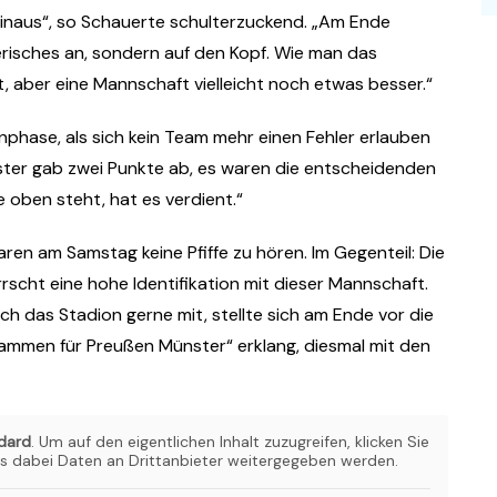
hinaus“, so Schauerte schulterzuckend. „Am Ende
risches an, sondern auf den Kopf. Wie man das
 aber eine Mannschaft vielleicht noch etwas besser.“
sonphase, als sich kein Team mehr einen Fehler erlauben
nster gab zwei Punkte ab, es waren die entscheidenden
oben steht, hat es verdient.“
en am Samstag keine Pfiffe zu hören. Im Gegenteil: Die
rrscht eine hohe Identifikation mit dieser Mannschaft.
h das Stadion gerne mit, stellte sich am Ende vor die
sammen für Preußen Münster“ erklang, diesmal mit den
dard
. Um auf den eigentlichen Inhalt zuzugreifen, klicken Sie
ss dabei Daten an Drittanbieter weitergegeben werden.